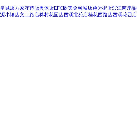
星城店
方家花苑店
奥体店
EFC欧美金融城店
通运街店
滨江南岸晶
源小镇店
文二路店
蒋村花园店
西溪北苑店
桂花西路店
西溪花园店