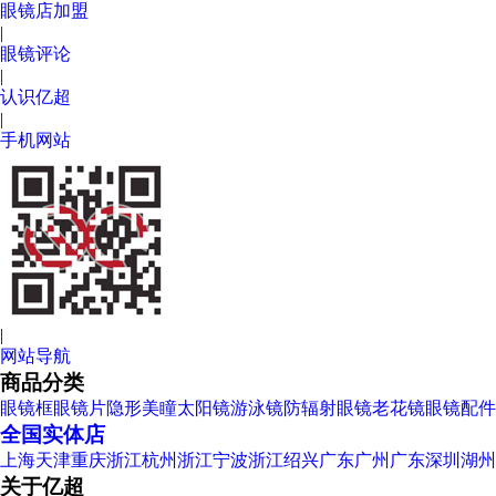
眼镜店加盟
|
眼镜评论
|
认识亿超
|
手机网站
|
网站导航
商品分类
眼镜框
眼镜片
隐形美瞳
太阳镜
游泳镜
防辐射眼镜
老花镜
眼镜配件
全国实体店
上海
天津
重庆
浙江杭州
浙江宁波
浙江绍兴
广东广州
广东深圳
湖州
关于亿超