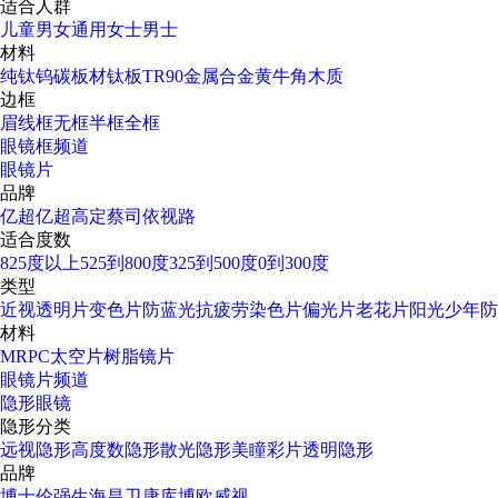
适合人群
儿童
男女通用
女士
男士
材料
纯钛
钨碳
板材
钛板
TR90
金属合金
黄牛角
木质
边框
眉线框
无框
半框
全框
眼镜框频道
眼镜片
品牌
亿超
亿超高定
蔡司
依视路
适合度数
825度以上
525到800度
325到500度
0到300度
类型
近视透明片
变色片
防蓝光
抗疲劳
染色片
偏光片
老花片
阳光少年
防
材料
MR
PC太空片
树脂镜片
眼镜片频道
隐形眼镜
隐形分类
远视隐形
高度数隐形
散光隐形
美瞳彩片
透明隐形
品牌
博士伦
强生
海昌
卫康
库博
欧威视