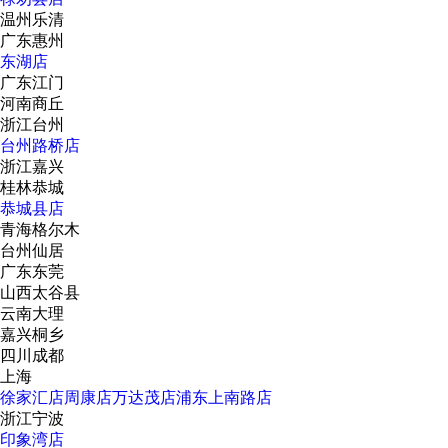
温州乐清
广东惠州
东湖店
广东江门
河南商丘
浙江台州
台州路桥店
浙江嘉兴
桂林恭城
恭城县店
青海格尔木
台州仙居
广东东莞
山西太谷县
云南大理
嘉兴桐乡
四川成都
上海
徐家汇店
周康店
万达茂店
浦东上南路店
浙江宁波
印象湾店