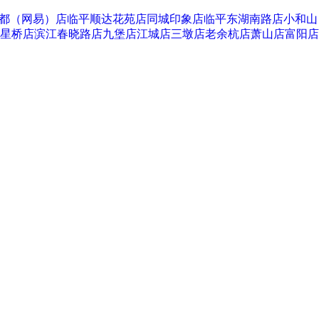
都（网易）店
临平顺达花苑店
同城印象店
临平东湖南路店
小和山
星桥店
滨江春晓路店
九堡店
江城店
三墩店
老余杭店
萧山店
富阳店