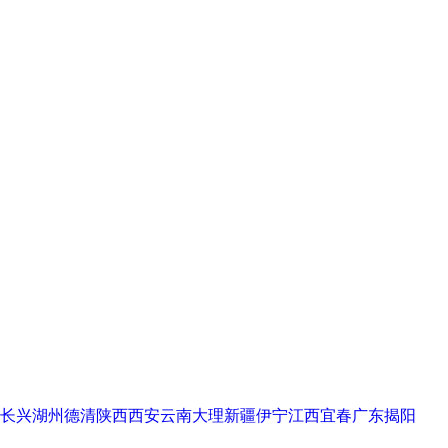
长兴
湖州德清
陕西西安
云南大理
新疆伊宁
江西宜春
广东揭阳