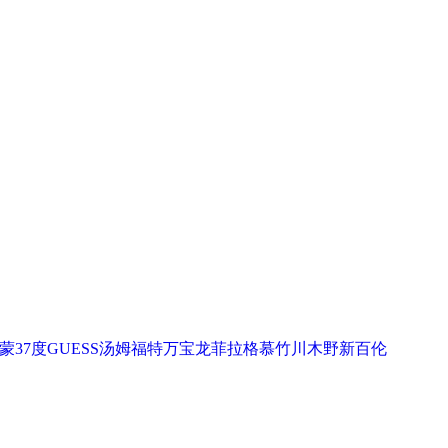
蒙
37度
GUESS
汤姆福特
万宝龙
菲拉格慕
竹川木野
新百伦