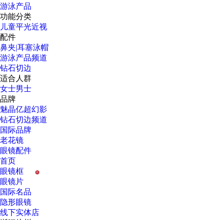
游泳产品
功能分类
儿童
平光
近视
配件
鼻夹|耳塞
泳帽
游泳产品频道
钻石切边
适合人群
女士
男士
品牌
魅晶
亿超
幻影
钻石切边频道
国际品牌
老花镜
眼镜配件
首页
眼镜框
H
眼镜片
国际名品
隐形眼镜
线下实体店