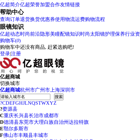
亿超简介
亿超荣誉
加盟合作
友情链接
帮助中心
查询订单
退货换货
优惠券使用
物流运费
购物流程
眼镜知识
亿超动态
时尚前沿
隐形美瞳
配镜知识
时尚太阳镜
护理保养
行业资
购物车(
0
)
购物车中还没有商品, 赶紧选购吧!
登录
|
注册
亿超商城
切换城市
亿超商城
杭州市
广州市
上海
深圳市
搜索
?
C
D
E
F
G
H
J
L
N
Q
S
T
W
X
Y
Z
?
婺源县
C
重庆
长兴县
长治市
成都市
D
德清县
东莞市
大理白族自治州
达拉特旗
E
鄂尔多斯市
F
佛山市
丰顺县
丰城市