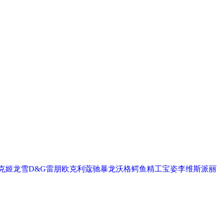
克
姬龙雪
D&G
雷朋
欧克利
蔻驰
暴龙
沃格
鳄鱼
精工
宝姿
李维斯
派丽