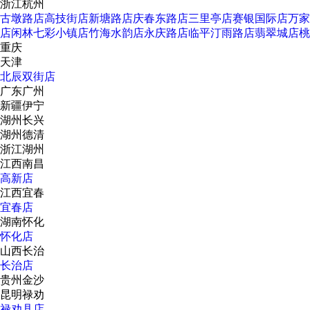
浙江杭州
古墩路店
高技街店
新塘路店
庆春东路店
三里亭店
赛银国际店
万家
店
闲林七彩小镇店
竹海水韵店
永庆路店
临平汀雨路店
翡翠城店
桃
重庆
天津
北辰双街店
广东广州
新疆伊宁
湖州长兴
湖州德清
浙江湖州
江西南昌
高新店
江西宜春
宜春店
湖南怀化
怀化店
山西长治
长治店
贵州金沙
昆明禄劝
禄劝县店