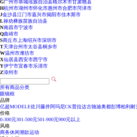
G
广州市
恭城瑶族自治县
格尔木市
甘肃
赣县
H
杭州市
湖州市
怀化市
惠州市
合肥市
菏泽市
J
金沙县
江门市
嘉兴市
揭阳市
佳木斯市
L
禄劝彝族苗族自治县
N
南昌市
宁波市
Q
曲靖市
S
商丘市
上海
绍兴市
深圳市
T
天津
台州市
太谷县
桐乡市
W
温州市
潍坊市
X
仙居县
西安市
西宁市
Y
伊宁市
宜春市
乐清市
Z
漳州市
所有商品分类
眼镜框
品牌
亿超
MODELE
佐川藤井
阿玛尼
CK
普拉达
古驰
迪奥
都彭
博柏利
耐
价格
0-300元
301-500元
501-900元
900元以上
风格
商务
休闲
潮款
运动