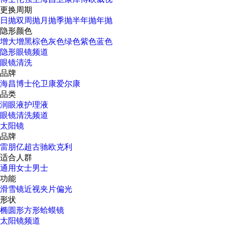
更换周期
日抛
双周抛
月抛
季抛
半年抛
年抛
隐形颜色
增大增黑
棕色
灰色
绿色
紫色
蓝色
隐形眼镜频道
眼镜清洗
品牌
海昌
博士伦
卫康
爱尔康
品类
润眼液
护理液
眼镜清洗频道
太阳镜
品牌
雷朋
亿超
古驰
欧克利
适合人群
通用
女士
男士
功能
滑雪镜
近视
夹片
偏光
形状
椭圆形
方形
蛤蟆镜
太阳镜频道