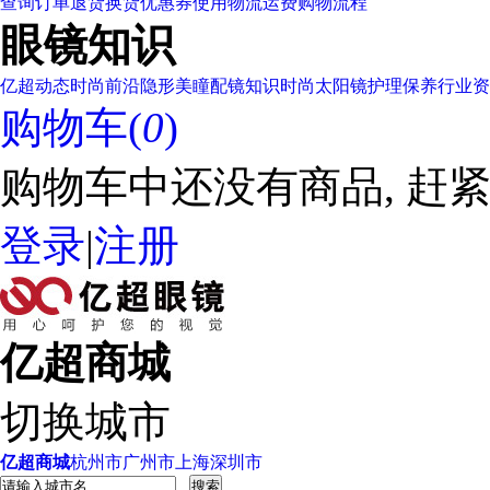
查询订单
退货换货
优惠券使用
物流运费
购物流程
眼镜知识
亿超动态
时尚前沿
隐形美瞳
配镜知识
时尚太阳镜
护理保养
行业资
购物车(
0
)
购物车中还没有商品, 赶紧
登录
|
注册
亿超商城
切换城市
亿超商城
杭州市
广州市
上海
深圳市
搜索