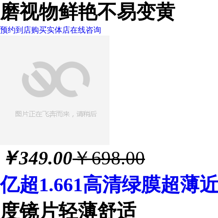
磨视物鲜艳不易变黄
预约到店购买
实体店
在线咨询
￥
349.00
￥698.00
亿超1.661高清绿膜超
度镜片轻薄舒适