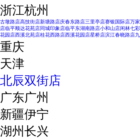
浙江杭州
古墩路店
高技街店
新塘路店
庆春东路店
三里亭店
赛银国际店
万家
店
临平顺达花苑店
同城印象店
临平东湖南路店
小和山店
闲林七彩
花园店
西溪北苑店
桂花西路店
西溪花园店
星桥店
滨江春晓路店
九
重庆
天津
北辰双街店
广东广州
新疆伊宁
湖州长兴