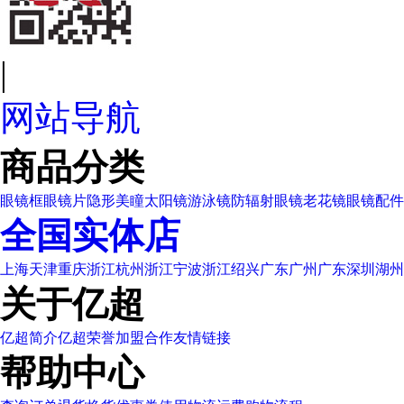
|
网站导航
商品分类
眼镜框
眼镜片
隐形美瞳
太阳镜
游泳镜
防辐射眼镜
老花镜
眼镜配件
全国实体店
上海
天津
重庆
浙江杭州
浙江宁波
浙江绍兴
广东广州
广东深圳
湖州
关于亿超
亿超简介
亿超荣誉
加盟合作
友情链接
帮助中心