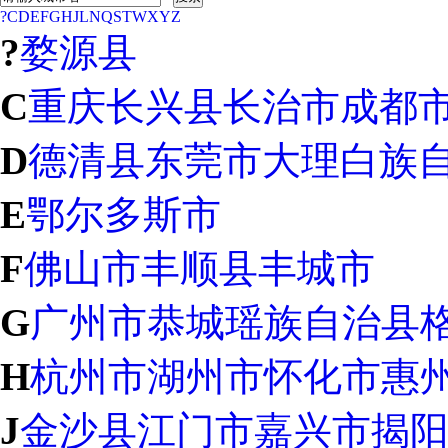
?
C
D
E
F
G
H
J
L
N
Q
S
T
W
X
Y
Z
?
婺源县
C
重庆
长兴县
长治市
成都
D
德清县
东莞市
大理白族
E
鄂尔多斯市
F
佛山市
丰顺县
丰城市
G
广州市
恭城瑶族自治县
H
杭州市
湖州市
怀化市
惠
J
金沙县
江门市
嘉兴市
揭