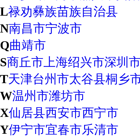
L
禄劝彝族苗族自治县
N
南昌市
宁波市
Q
曲靖市
S
商丘市
上海
绍兴市
深圳
T
天津
台州市
太谷县
桐乡
W
温州市
潍坊市
X
仙居县
西安市
西宁市
Y
伊宁市
宜春市
乐清市