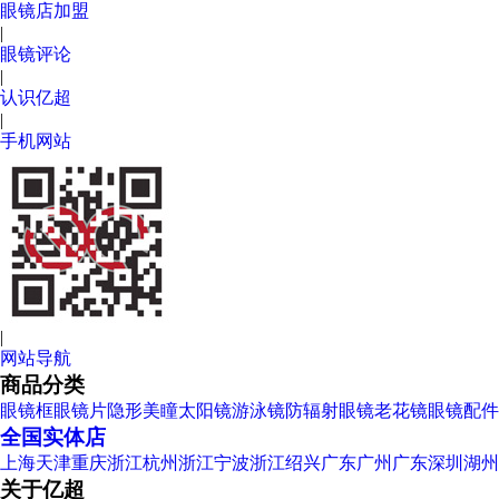
眼镜店加盟
|
眼镜评论
|
认识亿超
|
手机网站
|
网站导航
商品分类
眼镜框
眼镜片
隐形美瞳
太阳镜
游泳镜
防辐射眼镜
老花镜
眼镜配件
全国实体店
上海
天津
重庆
浙江杭州
浙江宁波
浙江绍兴
广东广州
广东深圳
湖州
关于亿超