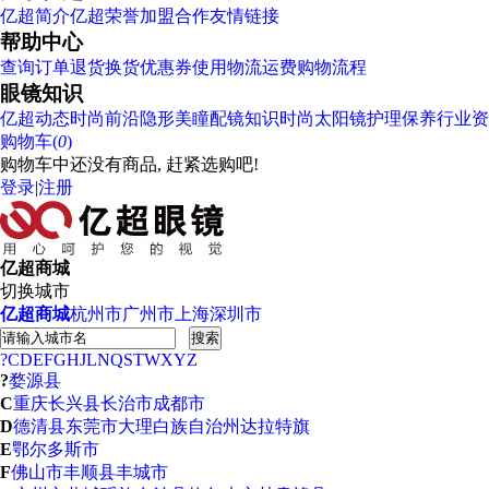
亿超简介
亿超荣誉
加盟合作
友情链接
帮助中心
查询订单
退货换货
优惠券使用
物流运费
购物流程
眼镜知识
亿超动态
时尚前沿
隐形美瞳
配镜知识
时尚太阳镜
护理保养
行业资
购物车(
0
)
购物车中还没有商品, 赶紧选购吧!
登录
|
注册
亿超商城
切换城市
亿超商城
杭州市
广州市
上海
深圳市
搜索
?
C
D
E
F
G
H
J
L
N
Q
S
T
W
X
Y
Z
?
婺源县
C
重庆
长兴县
长治市
成都市
D
德清县
东莞市
大理白族自治州
达拉特旗
E
鄂尔多斯市
F
佛山市
丰顺县
丰城市