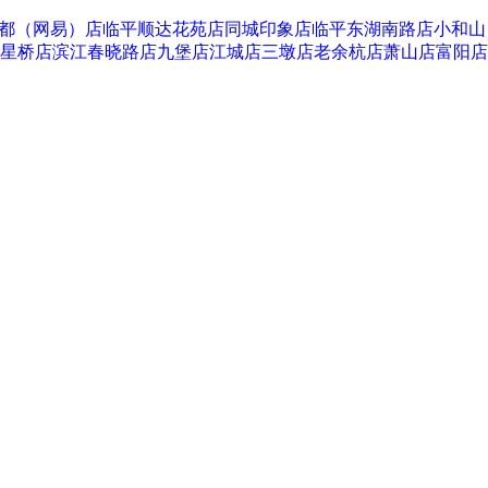
都（网易）店
临平顺达花苑店
同城印象店
临平东湖南路店
小和山
星桥店
滨江春晓路店
九堡店
江城店
三墩店
老余杭店
萧山店
富阳店