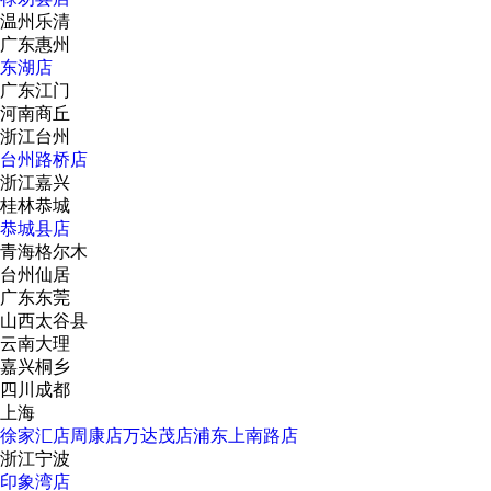
温州乐清
广东惠州
东湖店
广东江门
河南商丘
浙江台州
台州路桥店
浙江嘉兴
桂林恭城
恭城县店
青海格尔木
台州仙居
广东东莞
山西太谷县
云南大理
嘉兴桐乡
四川成都
上海
徐家汇店
周康店
万达茂店
浦东上南路店
浙江宁波
印象湾店