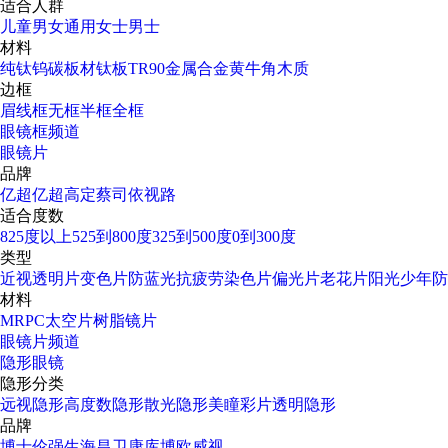
适合人群
儿童
男女通用
女士
男士
材料
纯钛
钨碳
板材
钛板
TR90
金属合金
黄牛角
木质
边框
眉线框
无框
半框
全框
眼镜框频道
眼镜片
品牌
亿超
亿超高定
蔡司
依视路
适合度数
825度以上
525到800度
325到500度
0到300度
类型
近视透明片
变色片
防蓝光
抗疲劳
染色片
偏光片
老花片
阳光少年
防
材料
MR
PC太空片
树脂镜片
眼镜片频道
隐形眼镜
隐形分类
远视隐形
高度数隐形
散光隐形
美瞳彩片
透明隐形
品牌
博士伦
强生
海昌
卫康
库博
欧威视