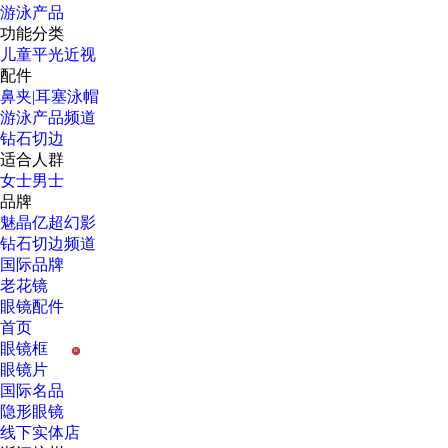
游泳产品
功能分类
儿童
平光
近视
配件
鼻夹|耳塞
泳帽
游泳产品频道
钻石切边
适合人群
女士
男士
品牌
魅晶
亿超
幻影
钻石切边频道
国际品牌
老花镜
眼镜配件
首页
眼镜框
H
眼镜片
国际名品
隐形眼镜
线下实体店