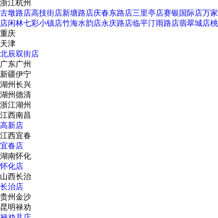
浙江杭州
古墩路店
高技街店
新塘路店
庆春东路店
三里亭店
赛银国际店
万家
店
闲林七彩小镇店
竹海水韵店
永庆路店
临平汀雨路店
翡翠城店
桃
重庆
天津
北辰双街店
广东广州
新疆伊宁
湖州长兴
湖州德清
浙江湖州
江西南昌
高新店
江西宜春
宜春店
湖南怀化
怀化店
山西长治
长治店
贵州金沙
昆明禄劝
禄劝县店