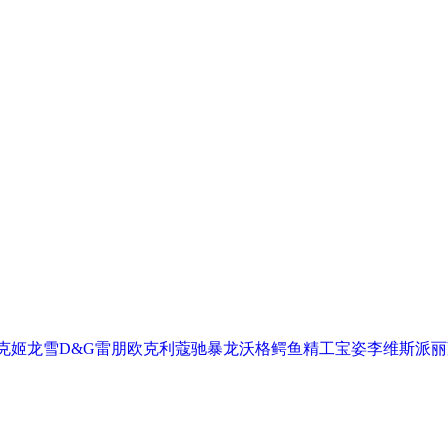
克
姬龙雪
D&G
雷朋
欧克利
蔻驰
暴龙
沃格
鳄鱼
精工
宝姿
李维斯
派丽