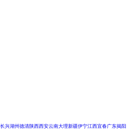
长兴
湖州德清
陕西西安
云南大理
新疆伊宁
江西宜春
广东揭阳