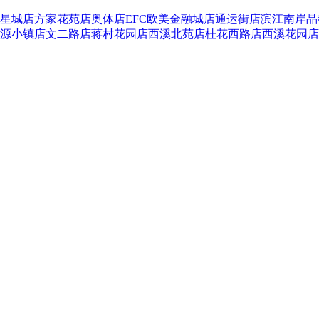
星城店
方家花苑店
奥体店
EFC欧美金融城店
通运街店
滨江南岸晶
源小镇店
文二路店
蒋村花园店
西溪北苑店
桂花西路店
西溪花园店