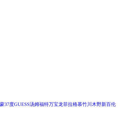
蒙
37度
GUESS
汤姆福特
万宝龙
菲拉格慕
竹川木野
新百伦