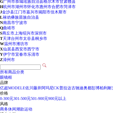
G
广州市
恭城瑶族自治县
格尔木市
甘肃
赣县
H
杭州市
湖州市
怀化市
惠州市
合肥市
菏泽市
J
金沙县
江门市
嘉兴市
揭阳市
佳木斯市
L
禄劝彝族苗族自治县
N
南昌市
宁波市
Q
曲靖市
S
商丘市
上海
绍兴市
深圳市
T
天津
台州市
太谷县
桐乡市
W
温州市
潍坊市
X
仙居县
西安市
西宁市
Y
伊宁市
宜春市
乐清市
Z
漳州市
所有商品分类
眼镜框
品牌
亿超
MODELE
佐川藤井
阿玛尼
CK
普拉达
古驰
迪奥
都彭
博柏利
耐
价格
0-300元
301-500元
501-900元
900元以上
风格
商务
休闲
潮款
运动