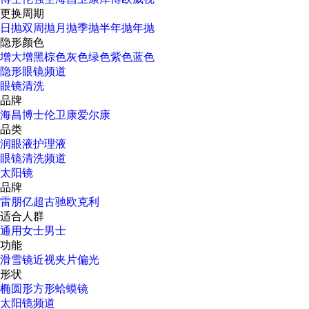
更换周期
日抛
双周抛
月抛
季抛
半年抛
年抛
隐形颜色
增大增黑
棕色
灰色
绿色
紫色
蓝色
隐形眼镜频道
眼镜清洗
品牌
海昌
博士伦
卫康
爱尔康
品类
润眼液
护理液
眼镜清洗频道
太阳镜
品牌
雷朋
亿超
古驰
欧克利
适合人群
通用
女士
男士
功能
滑雪镜
近视
夹片
偏光
形状
椭圆形
方形
蛤蟆镜
太阳镜频道