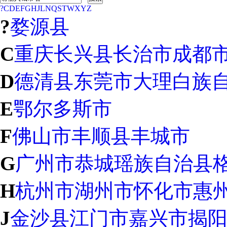
?
C
D
E
F
G
H
J
L
N
Q
S
T
W
X
Y
Z
?
婺源县
C
重庆
长兴县
长治市
成都
D
德清县
东莞市
大理白族
E
鄂尔多斯市
F
佛山市
丰顺县
丰城市
G
广州市
恭城瑶族自治县
H
杭州市
湖州市
怀化市
惠
J
金沙县
江门市
嘉兴市
揭