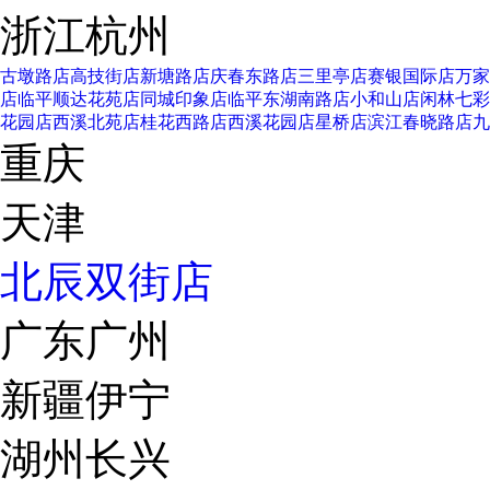
浙江杭州
古墩路店
高技街店
新塘路店
庆春东路店
三里亭店
赛银国际店
万家
店
临平顺达花苑店
同城印象店
临平东湖南路店
小和山店
闲林七彩
花园店
西溪北苑店
桂花西路店
西溪花园店
星桥店
滨江春晓路店
九
重庆
天津
北辰双街店
广东广州
新疆伊宁
湖州长兴