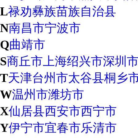
L
禄劝彝族苗族自治县
N
南昌市
宁波市
Q
曲靖市
S
商丘市
上海
绍兴市
深圳
T
天津
台州市
太谷县
桐乡
W
温州市
潍坊市
X
仙居县
西安市
西宁市
Y
伊宁市
宜春市
乐清市