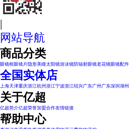
|
网站导航
商品分类
眼镜框
眼镜片
隐形美瞳
太阳镜
游泳镜
防辐射眼镜
老花镜
眼镜配件
全国实体店
上海
天津
重庆
浙江杭州
浙江宁波
浙江绍兴
广东广州
广东深圳
湖州
关于亿超
亿超简介
亿超荣誉
加盟合作
友情链接
帮助中心