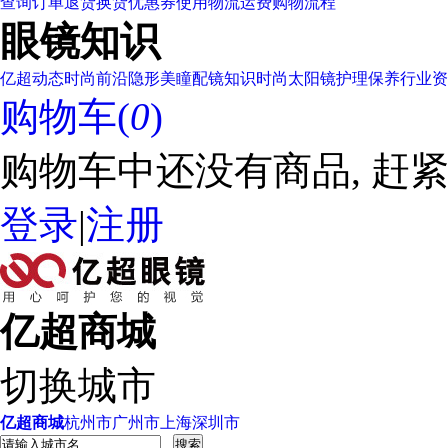
查询订单
退货换货
优惠券使用
物流运费
购物流程
眼镜知识
亿超动态
时尚前沿
隐形美瞳
配镜知识
时尚太阳镜
护理保养
行业资
购物车(
0
)
购物车中还没有商品, 赶紧
登录
|
注册
亿超商城
切换城市
亿超商城
杭州市
广州市
上海
深圳市
搜索