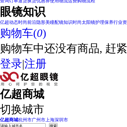
查询订单
退货换货
优惠券使用
物流运费
购物流程
眼镜知识
亿超动态
时尚前沿
隐形美瞳
配镜知识
时尚太阳镜
护理保养
行业资
购物车(
0
)
购物车中还没有商品, 赶紧
登录
|
注册
亿超商城
切换城市
亿超商城
杭州市
广州市
上海
深圳市
搜索