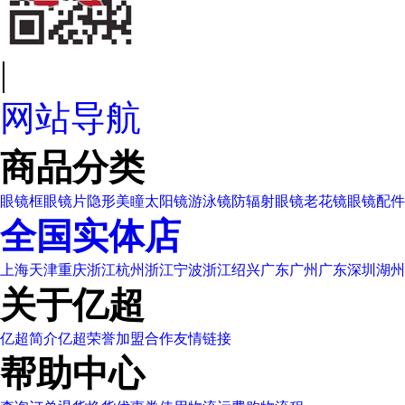
|
网站导航
商品分类
眼镜框
眼镜片
隐形美瞳
太阳镜
游泳镜
防辐射眼镜
老花镜
眼镜配件
全国实体店
上海
天津
重庆
浙江杭州
浙江宁波
浙江绍兴
广东广州
广东深圳
湖州
关于亿超
亿超简介
亿超荣誉
加盟合作
友情链接
帮助中心