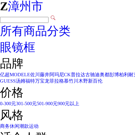
Z
漳州市
所有商品分类
眼镜框
品牌
亿超
MODELE
佐川藤井
阿玛尼
CK
普拉达
古驰
迪奥
都彭
博柏利
耐
GUESS
汤姆福特
万宝龙
菲拉格慕
竹川木野
新百伦
价格
0-300元
301-500元
501-900元
900元以上
风格
商务
休闲
潮款
运动