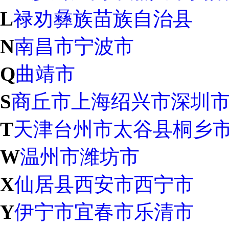
L
禄劝彝族苗族自治县
N
南昌市
宁波市
Q
曲靖市
S
商丘市
上海
绍兴市
深圳
T
天津
台州市
太谷县
桐乡
W
温州市
潍坊市
X
仙居县
西安市
西宁市
Y
伊宁市
宜春市
乐清市