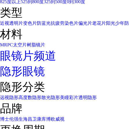
825度以上
525到800度
325到500度
0到300度
类型
近视透明片
变色片
防蓝光
抗疲劳
染色片
偏光片
老花片
阳光少年
防
材料
MR
PC太空片
树脂镜片
眼镜片频道
隐形眼镜
隐形分类
远视隐形
高度数隐形
散光隐形
美瞳彩片
透明隐形
品牌
博士伦
强生
海昌
卫康
库博
欧威视