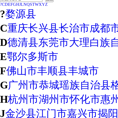
?
C
D
E
F
G
H
J
L
N
Q
S
T
W
X
Y
Z
?
婺源县
C
重庆
长兴县
长治市
成都
D
德清县
东莞市
大理白族
E
鄂尔多斯市
F
佛山市
丰顺县
丰城市
G
广州市
恭城瑶族自治县
H
杭州市
湖州市
怀化市
惠
J
金沙县
江门市
嘉兴市
揭