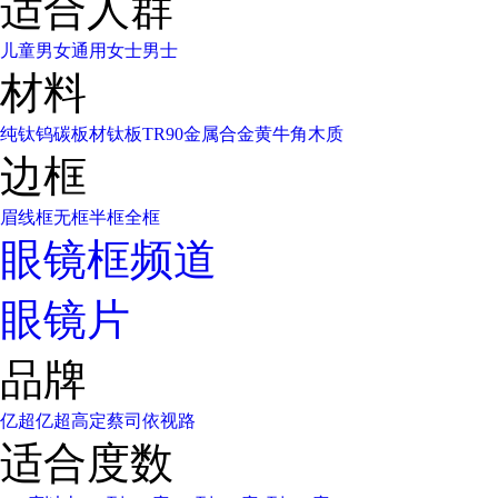
适合人群
儿童
男女通用
女士
男士
材料
纯钛
钨碳
板材
钛板
TR90
金属合金
黄牛角
木质
边框
眉线框
无框
半框
全框
眼镜框频道
眼镜片
品牌
亿超
亿超高定
蔡司
依视路
适合度数