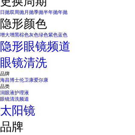
更换周期
日抛
双周抛
月抛
季抛
半年抛
年抛
隐形颜色
增大增黑
棕色
灰色
绿色
紫色
蓝色
隐形眼镜频道
眼镜清洗
品牌
海昌
博士伦
卫康
爱尔康
品类
润眼液
护理液
眼镜清洗频道
太阳镜
品牌