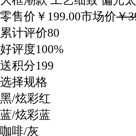
零售价￥
199.00
市场价
￥39
累计评价
80
好评度
100%
送积分
199
选择规格
黑/炫彩红
蓝/炫彩蓝
咖啡/灰