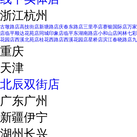
浙江杭州
古墩路店
高技街店
新塘路店
庆春东路店
三里亭店
赛银国际店
万家
店
临平顺达花苑店
同城印象店
临平东湖南路店
小和山店
闲林七彩
花园店
西溪北苑店
桂花西路店
西溪花园店
星桥店
滨江春晓路店
九
重庆
天津
北辰双街店
广东广州
新疆伊宁
湖州长兴