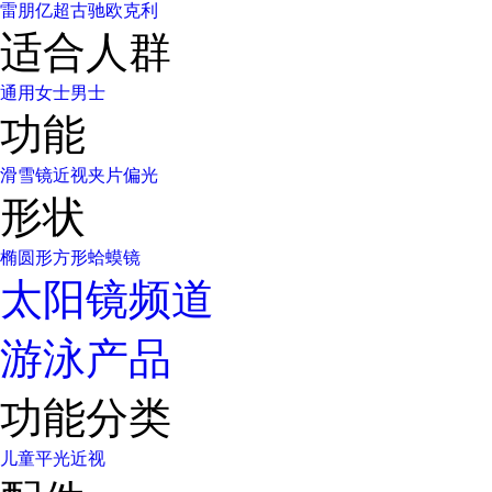
雷朋
亿超
古驰
欧克利
适合人群
通用
女士
男士
功能
滑雪镜
近视
夹片
偏光
形状
椭圆形
方形
蛤蟆镜
太阳镜频道
游泳产品
功能分类
儿童
平光
近视