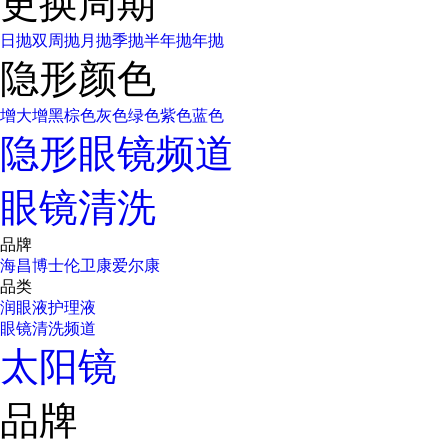
更换周期
日抛
双周抛
月抛
季抛
半年抛
年抛
隐形颜色
增大增黑
棕色
灰色
绿色
紫色
蓝色
隐形眼镜频道
眼镜清洗
品牌
海昌
博士伦
卫康
爱尔康
品类
润眼液
护理液
眼镜清洗频道
太阳镜
品牌