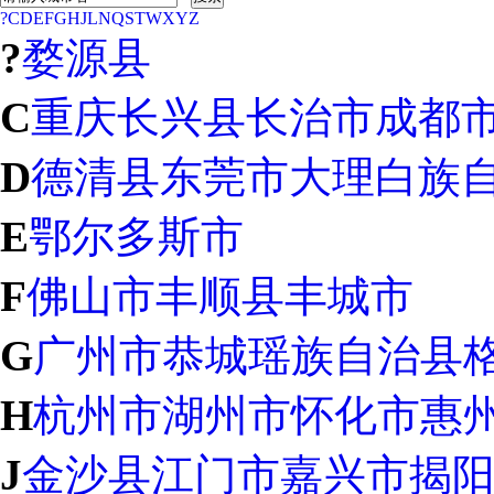
?
C
D
E
F
G
H
J
L
N
Q
S
T
W
X
Y
Z
?
婺源县
C
重庆
长兴县
长治市
成都
D
德清县
东莞市
大理白族
E
鄂尔多斯市
F
佛山市
丰顺县
丰城市
G
广州市
恭城瑶族自治县
H
杭州市
湖州市
怀化市
惠
J
金沙县
江门市
嘉兴市
揭