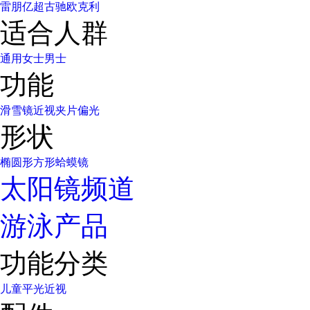
雷朋
亿超
古驰
欧克利
适合人群
通用
女士
男士
功能
滑雪镜
近视
夹片
偏光
形状
椭圆形
方形
蛤蟆镜
太阳镜频道
游泳产品
功能分类
儿童
平光
近视