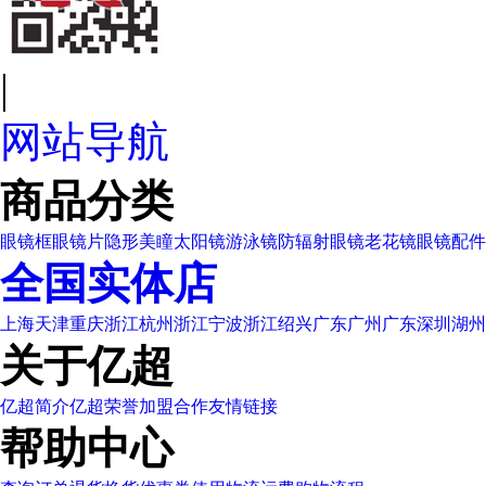
|
网站导航
商品分类
眼镜框
眼镜片
隐形美瞳
太阳镜
游泳镜
防辐射眼镜
老花镜
眼镜配件
全国实体店
上海
天津
重庆
浙江杭州
浙江宁波
浙江绍兴
广东广州
广东深圳
湖州
关于亿超
亿超简介
亿超荣誉
加盟合作
友情链接
帮助中心