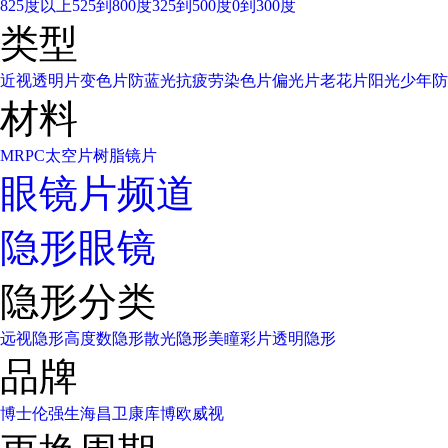
825度以上
525到800度
325到500度
0到300度
类型
近视透明片
变色片
防蓝光
抗疲劳
染色片
偏光片
老花片
阳光少年
防
材料
MR
PC太空片
树脂镜片
眼镜片频道
隐形眼镜
隐形分类
远视隐形
高度数隐形
散光隐形
美瞳彩片
透明隐形
品牌
博士伦
强生
海昌
卫康
库博
欧威视