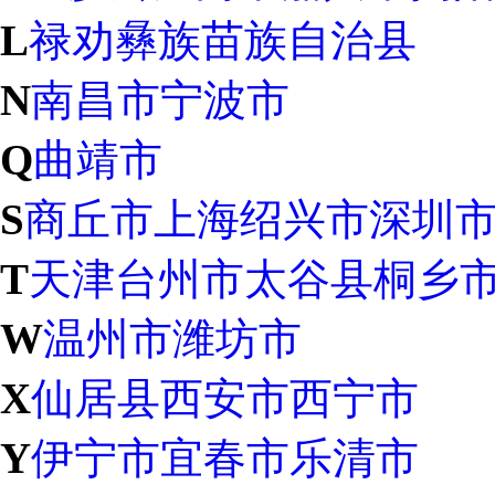
L
禄劝彝族苗族自治县
N
南昌市
宁波市
Q
曲靖市
S
商丘市
上海
绍兴市
深圳
T
天津
台州市
太谷县
桐乡
W
温州市
潍坊市
X
仙居县
西安市
西宁市
Y
伊宁市
宜春市
乐清市