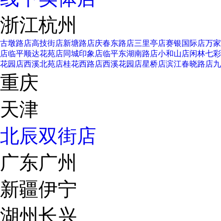
浙江杭州
古墩路店
高技街店
新塘路店
庆春东路店
三里亭店
赛银国际店
万家
店
临平顺达花苑店
同城印象店
临平东湖南路店
小和山店
闲林七彩
花园店
西溪北苑店
桂花西路店
西溪花园店
星桥店
滨江春晓路店
九
重庆
天津
北辰双街店
广东广州
新疆伊宁
湖州长兴