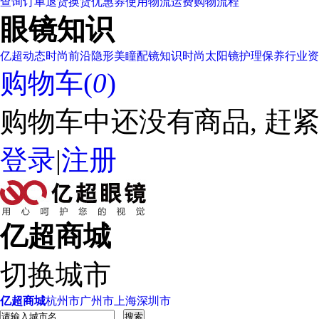
查询订单
退货换货
优惠券使用
物流运费
购物流程
眼镜知识
亿超动态
时尚前沿
隐形美瞳
配镜知识
时尚太阳镜
护理保养
行业资
购物车(
0
)
购物车中还没有商品, 赶紧
登录
|
注册
亿超商城
切换城市
亿超商城
杭州市
广州市
上海
深圳市
搜索