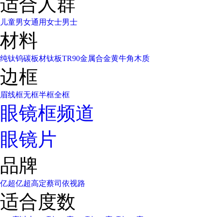
适合人群
儿童
男女通用
女士
男士
材料
纯钛
钨碳
板材
钛板
TR90
金属合金
黄牛角
木质
边框
眉线框
无框
半框
全框
眼镜框频道
眼镜片
品牌
亿超
亿超高定
蔡司
依视路
适合度数