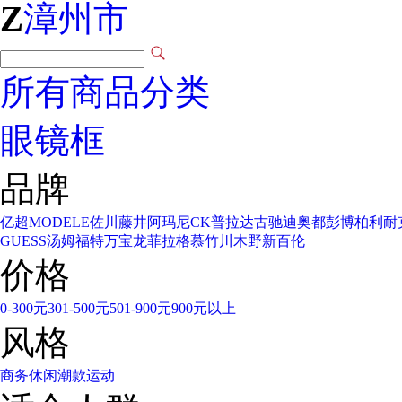
Z
漳州市
所有商品分类
眼镜框
品牌
亿超
MODELE
佐川藤井
阿玛尼
CK
普拉达
古驰
迪奥
都彭
博柏利
耐
GUESS
汤姆福特
万宝龙
菲拉格慕
竹川木野
新百伦
价格
0-300元
301-500元
501-900元
900元以上
风格
商务
休闲
潮款
运动