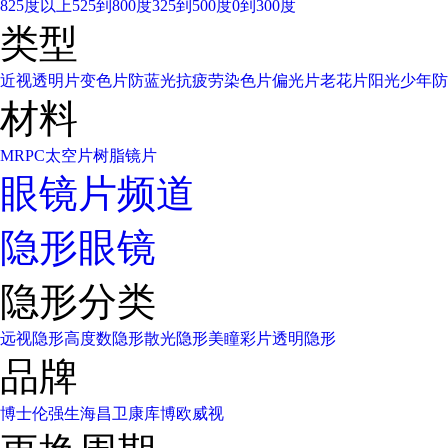
825度以上
525到800度
325到500度
0到300度
类型
近视透明片
变色片
防蓝光
抗疲劳
染色片
偏光片
老花片
阳光少年
防
材料
MR
PC太空片
树脂镜片
眼镜片频道
隐形眼镜
隐形分类
远视隐形
高度数隐形
散光隐形
美瞳彩片
透明隐形
品牌
博士伦
强生
海昌
卫康
库博
欧威视