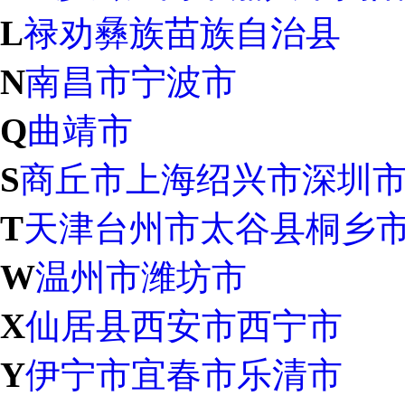
L
禄劝彝族苗族自治县
N
南昌市
宁波市
Q
曲靖市
S
商丘市
上海
绍兴市
深圳
T
天津
台州市
太谷县
桐乡
W
温州市
潍坊市
X
仙居县
西安市
西宁市
Y
伊宁市
宜春市
乐清市