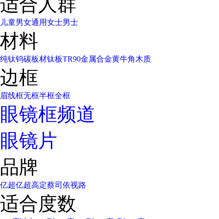
适合人群
儿童
男女通用
女士
男士
材料
纯钛
钨碳
板材
钛板
TR90
金属合金
黄牛角
木质
边框
眉线框
无框
半框
全框
眼镜框频道
眼镜片
品牌
亿超
亿超高定
蔡司
依视路
适合度数