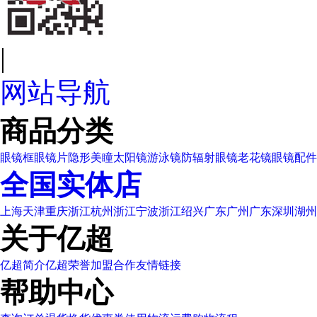
|
网站导航
商品分类
眼镜框
眼镜片
隐形美瞳
太阳镜
游泳镜
防辐射眼镜
老花镜
眼镜配件
全国实体店
上海
天津
重庆
浙江杭州
浙江宁波
浙江绍兴
广东广州
广东深圳
湖州
关于亿超
亿超简介
亿超荣誉
加盟合作
友情链接
帮助中心