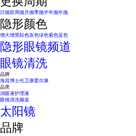
更换周期
日抛
双周抛
月抛
季抛
半年抛
年抛
隐形颜色
增大增黑
棕色
灰色
绿色
紫色
蓝色
隐形眼镜频道
眼镜清洗
品牌
海昌
博士伦
卫康
爱尔康
品类
润眼液
护理液
眼镜清洗频道
太阳镜
品牌