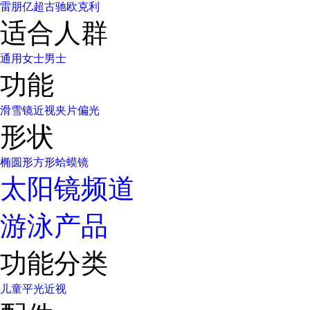
雷朋
亿超
古驰
欧克利
适合人群
通用
女士
男士
功能
滑雪镜
近视
夹片
偏光
形状
椭圆形
方形
蛤蟆镜
太阳镜频道
游泳产品
功能分类
儿童
平光
近视