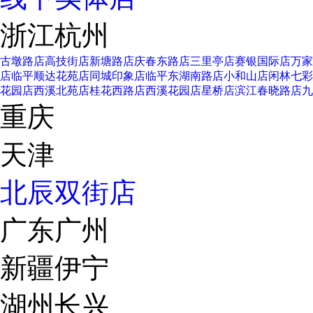
浙江杭州
古墩路店
高技街店
新塘路店
庆春东路店
三里亭店
赛银国际店
万家
店
临平顺达花苑店
同城印象店
临平东湖南路店
小和山店
闲林七彩
花园店
西溪北苑店
桂花西路店
西溪花园店
星桥店
滨江春晓路店
九
重庆
天津
北辰双街店
广东广州
新疆伊宁
湖州长兴