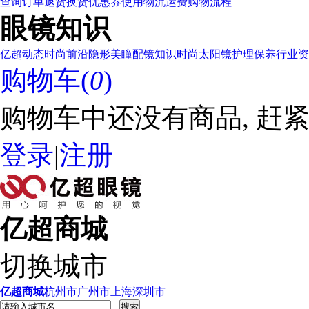
查询订单
退货换货
优惠券使用
物流运费
购物流程
眼镜知识
亿超动态
时尚前沿
隐形美瞳
配镜知识
时尚太阳镜
护理保养
行业资
购物车(
0
)
购物车中还没有商品, 赶紧
登录
|
注册
亿超商城
切换城市
亿超商城
杭州市
广州市
上海
深圳市
搜索