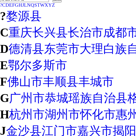
?
C
D
E
F
G
H
J
L
N
Q
S
T
W
X
Y
Z
?
婺源县
C
重庆
长兴县
长治市
成都
D
德清县
东莞市
大理白族
E
鄂尔多斯市
F
佛山市
丰顺县
丰城市
G
广州市
恭城瑶族自治县
H
杭州市
湖州市
怀化市
惠
J
金沙县
江门市
嘉兴市
揭