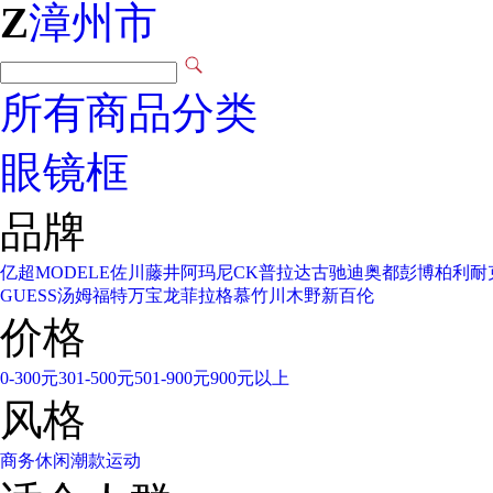
Z
漳州市
所有商品分类
眼镜框
品牌
亿超
MODELE
佐川藤井
阿玛尼
CK
普拉达
古驰
迪奥
都彭
博柏利
耐
GUESS
汤姆福特
万宝龙
菲拉格慕
竹川木野
新百伦
价格
0-300元
301-500元
501-900元
900元以上
风格
商务
休闲
潮款
运动