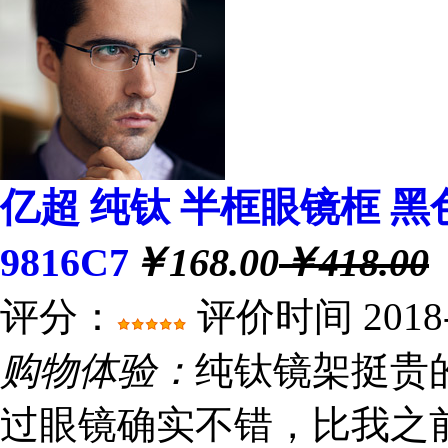
亿超 纯钛 半框眼镜框 黑
9816C7
￥168.00
￥418.00
评分：
评价时间 2018-0
购物体验：
纯钛镜架挺贵
过眼镜确实不错，比我之