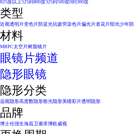
825度以上
525到800度
325到500度
0到300度
类型
近视透明片
变色片
防蓝光
抗疲劳
染色片
偏光片
老花片
阳光少年
防
材料
MR
PC太空片
树脂镜片
眼镜片频道
隐形眼镜
隐形分类
远视隐形
高度数隐形
散光隐形
美瞳彩片
透明隐形
品牌
博士伦
强生
海昌
卫康
库博
欧威视