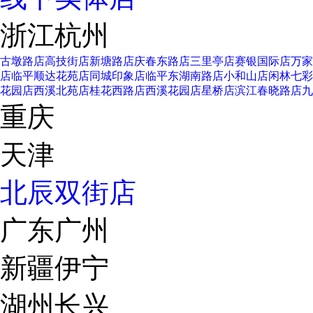
浙江杭州
古墩路店
高技街店
新塘路店
庆春东路店
三里亭店
赛银国际店
万家
店
临平顺达花苑店
同城印象店
临平东湖南路店
小和山店
闲林七彩
花园店
西溪北苑店
桂花西路店
西溪花园店
星桥店
滨江春晓路店
九
重庆
天津
北辰双街店
广东广州
新疆伊宁
湖州长兴