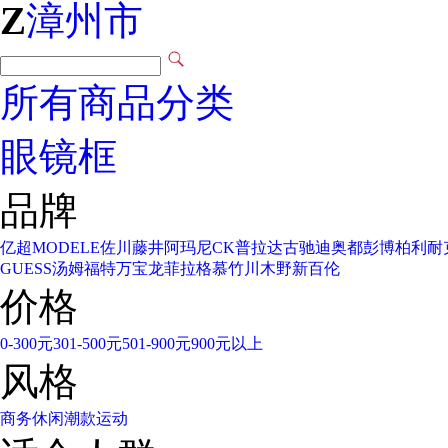
Z
漳州市
所有商品分类
眼镜框
品牌
亿超
MODELE
佐川藤井
阿玛尼
CK
普拉达
古驰
迪奥
都彭
博柏利
耐
GUESS
汤姆福特
万宝龙
菲拉格慕
竹川木野
新百伦
价格
0-300元
301-500元
501-900元
900元以上
风格
商务
休闲
潮款
运动