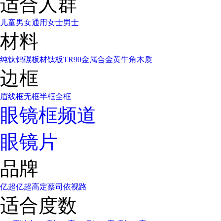
适合人群
儿童
男女通用
女士
男士
材料
纯钛
钨碳
板材
钛板
TR90
金属合金
黄牛角
木质
边框
眉线框
无框
半框
全框
眼镜框频道
眼镜片
品牌
亿超
亿超高定
蔡司
依视路
适合度数