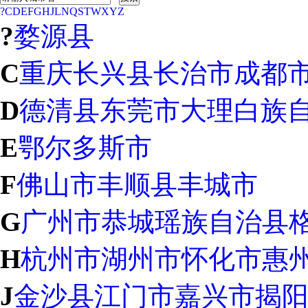
?
C
D
E
F
G
H
J
L
N
Q
S
T
W
X
Y
Z
?
婺源县
C
重庆
长兴县
长治市
成都
D
德清县
东莞市
大理白族
E
鄂尔多斯市
F
佛山市
丰顺县
丰城市
G
广州市
恭城瑶族自治县
H
杭州市
湖州市
怀化市
惠
J
金沙县
江门市
嘉兴市
揭