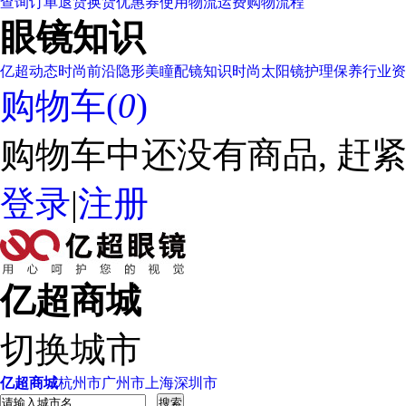
查询订单
退货换货
优惠券使用
物流运费
购物流程
眼镜知识
亿超动态
时尚前沿
隐形美瞳
配镜知识
时尚太阳镜
护理保养
行业资
购物车(
0
)
购物车中还没有商品, 赶紧
登录
|
注册
亿超商城
切换城市
亿超商城
杭州市
广州市
上海
深圳市
搜索