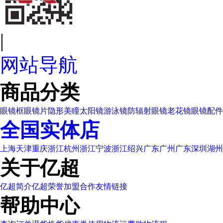
|
网站导航
商品分类
眼镜框
眼镜片
隐形美瞳
太阳镜
游泳镜
防辐射眼镜
老花镜
眼镜配件
全国实体店
上海
天津
重庆
浙江杭州
浙江宁波
浙江绍兴
广东广州
广东深圳
湖州
关于亿超
亿超简介
亿超荣誉
加盟合作
友情链接
帮助中心