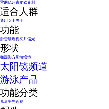
雷朋
亿超
古驰
欧克利
适合人群
通用
女士
男士
功能
滑雪镜
近视
夹片
偏光
形状
椭圆形
方形
蛤蟆镜
太阳镜频道
游泳产品
功能分类
儿童
平光
近视