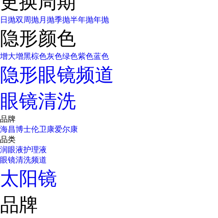
更换周期
日抛
双周抛
月抛
季抛
半年抛
年抛
隐形颜色
增大增黑
棕色
灰色
绿色
紫色
蓝色
隐形眼镜频道
眼镜清洗
品牌
海昌
博士伦
卫康
爱尔康
品类
润眼液
护理液
眼镜清洗频道
太阳镜
品牌