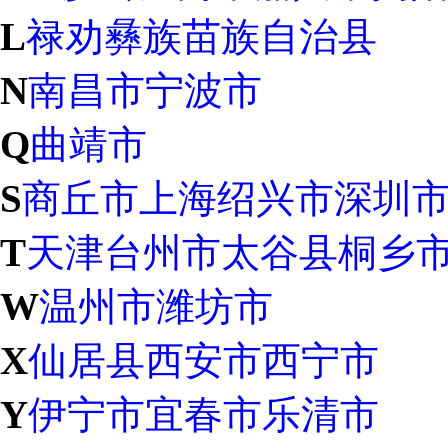
L
禄劝彝族苗族自治县
N
南昌市
宁波市
Q
曲靖市
S
商丘市
上海
绍兴市
深圳
T
天津
台州市
太谷县
桐乡
W
温州市
潍坊市
X
仙居县
西安市
西宁市
Y
伊宁市
宜春市
乐清市