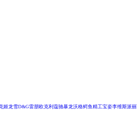
克
姬龙雪
D&G
雷朋
欧克利
蔻驰
暴龙
沃格
鳄鱼
精工
宝姿
李维斯
派丽