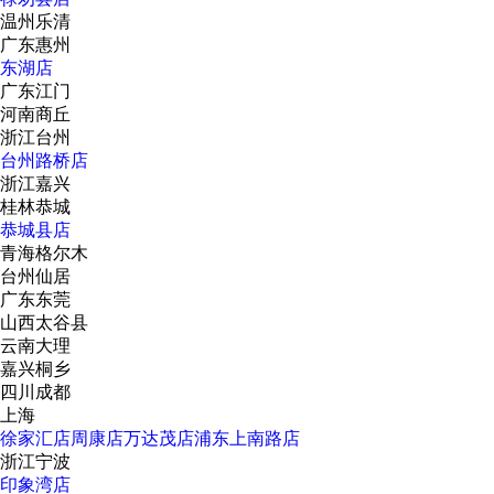
温州乐清
广东惠州
东湖店
广东江门
河南商丘
浙江台州
台州路桥店
浙江嘉兴
桂林恭城
恭城县店
青海格尔木
台州仙居
广东东莞
山西太谷县
云南大理
嘉兴桐乡
四川成都
上海
徐家汇店
周康店
万达茂店
浦东上南路店
浙江宁波
印象湾店