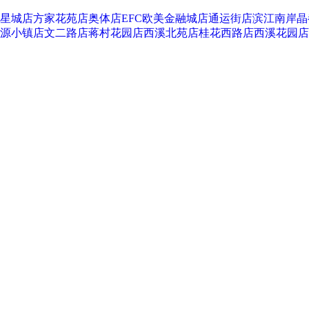
星城店
方家花苑店
奥体店
EFC欧美金融城店
通运街店
滨江南岸晶
源小镇店
文二路店
蒋村花园店
西溪北苑店
桂花西路店
西溪花园店