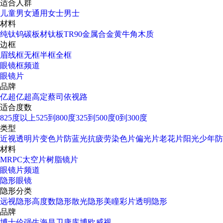
适合人群
儿童
男女通用
女士
男士
材料
纯钛
钨碳
板材
钛板
TR90
金属合金
黄牛角
木质
边框
眉线框
无框
半框
全框
眼镜框频道
眼镜片
品牌
亿超
亿超高定
蔡司
依视路
适合度数
825度以上
525到800度
325到500度
0到300度
类型
近视透明片
变色片
防蓝光
抗疲劳
染色片
偏光片
老花片
阳光少年
防
材料
MR
PC太空片
树脂镜片
眼镜片频道
隐形眼镜
隐形分类
远视隐形
高度数隐形
散光隐形
美瞳彩片
透明隐形
品牌
博士伦
强生
海昌
卫康
库博
欧威视