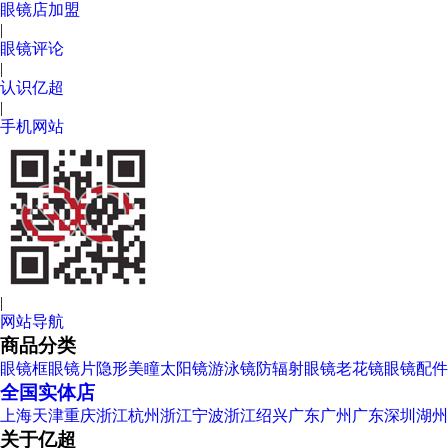
眼镜店加盟
|
眼镜评论
|
认识亿超
|
手机网站
|
网站导航
商品分类
眼镜框
眼镜片
隐形美瞳
太阳镜
游泳镜
防辐射眼镜
老花镜
眼镜配件
全国实体店
上海
天津
重庆
浙江杭州
浙江宁波
浙江绍兴
广东广州
广东深圳
湖州
关于亿超