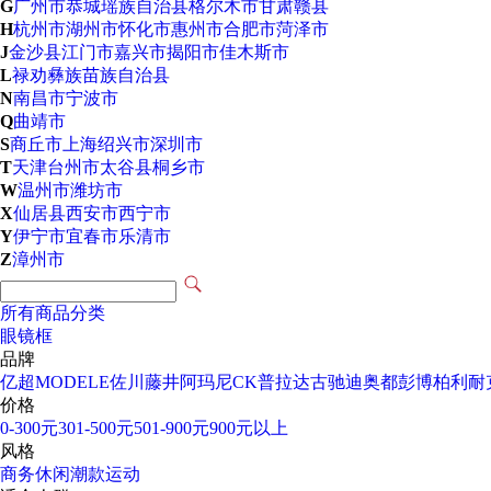
G
广州市
恭城瑶族自治县
格尔木市
甘肃
赣县
H
杭州市
湖州市
怀化市
惠州市
合肥市
菏泽市
J
金沙县
江门市
嘉兴市
揭阳市
佳木斯市
L
禄劝彝族苗族自治县
N
南昌市
宁波市
Q
曲靖市
S
商丘市
上海
绍兴市
深圳市
T
天津
台州市
太谷县
桐乡市
W
温州市
潍坊市
X
仙居县
西安市
西宁市
Y
伊宁市
宜春市
乐清市
Z
漳州市
所有商品分类
眼镜框
品牌
亿超
MODELE
佐川藤井
阿玛尼
CK
普拉达
古驰
迪奥
都彭
博柏利
耐
价格
0-300元
301-500元
501-900元
900元以上
风格
商务
休闲
潮款
运动