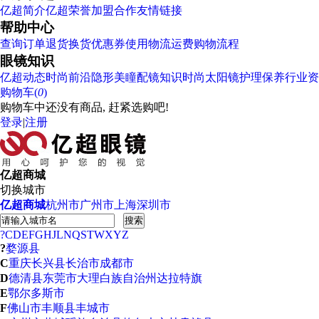
亿超简介
亿超荣誉
加盟合作
友情链接
帮助中心
查询订单
退货换货
优惠券使用
物流运费
购物流程
眼镜知识
亿超动态
时尚前沿
隐形美瞳
配镜知识
时尚太阳镜
护理保养
行业资
购物车(
0
)
购物车中还没有商品, 赶紧选购吧!
登录
|
注册
亿超商城
切换城市
亿超商城
杭州市
广州市
上海
深圳市
搜索
?
C
D
E
F
G
H
J
L
N
Q
S
T
W
X
Y
Z
?
婺源县
C
重庆
长兴县
长治市
成都市
D
德清县
东莞市
大理白族自治州
达拉特旗
E
鄂尔多斯市
F
佛山市
丰顺县
丰城市