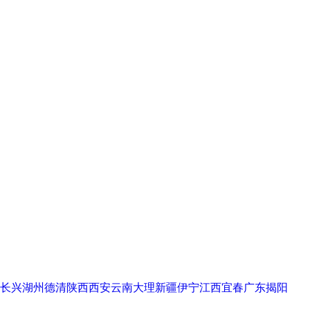
长兴
湖州德清
陕西西安
云南大理
新疆伊宁
江西宜春
广东揭阳