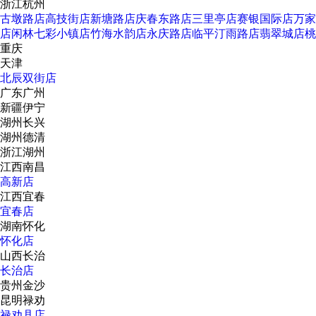
浙江杭州
古墩路店
高技街店
新塘路店
庆春东路店
三里亭店
赛银国际店
万家
店
闲林七彩小镇店
竹海水韵店
永庆路店
临平汀雨路店
翡翠城店
桃
重庆
天津
北辰双街店
广东广州
新疆伊宁
湖州长兴
湖州德清
浙江湖州
江西南昌
高新店
江西宜春
宜春店
湖南怀化
怀化店
山西长治
长治店
贵州金沙
昆明禄劝
禄劝县店