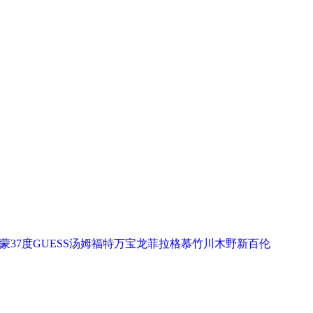
蒙
37度
GUESS
汤姆福特
万宝龙
菲拉格慕
竹川木野
新百伦