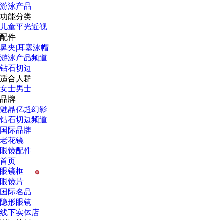
游泳产品
功能分类
儿童
平光
近视
配件
鼻夹|耳塞
泳帽
游泳产品频道
钻石切边
适合人群
女士
男士
品牌
魅晶
亿超
幻影
钻石切边频道
国际品牌
老花镜
眼镜配件
首页
眼镜框
H
眼镜片
国际名品
隐形眼镜
线下实体店