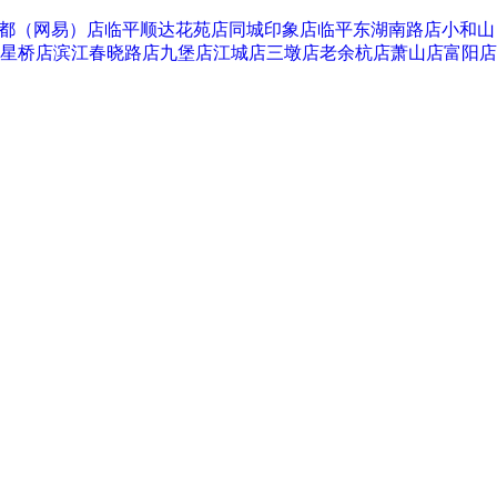
都（网易）店
临平顺达花苑店
同城印象店
临平东湖南路店
小和山
星桥店
滨江春晓路店
九堡店
江城店
三墩店
老余杭店
萧山店
富阳店