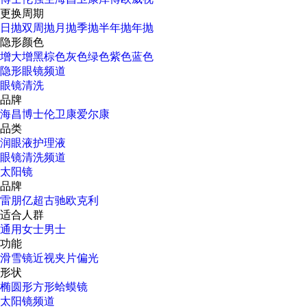
更换周期
日抛
双周抛
月抛
季抛
半年抛
年抛
隐形颜色
增大增黑
棕色
灰色
绿色
紫色
蓝色
隐形眼镜频道
眼镜清洗
品牌
海昌
博士伦
卫康
爱尔康
品类
润眼液
护理液
眼镜清洗频道
太阳镜
品牌
雷朋
亿超
古驰
欧克利
适合人群
通用
女士
男士
功能
滑雪镜
近视
夹片
偏光
形状
椭圆形
方形
蛤蟆镜
太阳镜频道