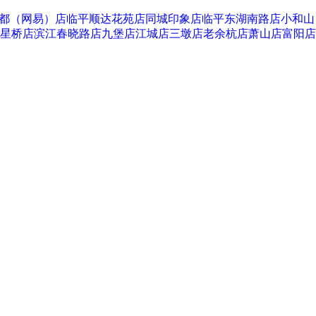
都（网易）店
临平顺达花苑店
同城印象店
临平东湖南路店
小和山
星桥店
滨江春晓路店
九堡店
江城店
三墩店
老余杭店
萧山店
富阳店