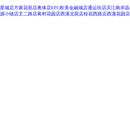
星城店
方家花苑店
奥体店
EFC欧美金融城店
通运街店
滨江南岸晶
源小镇店
文二路店
蒋村花园店
西溪北苑店
桂花西路店
西溪花园店