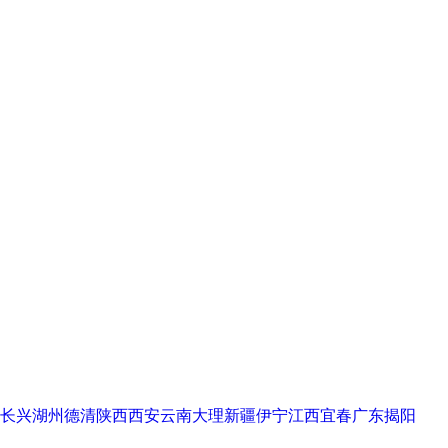
长兴
湖州德清
陕西西安
云南大理
新疆伊宁
江西宜春
广东揭阳