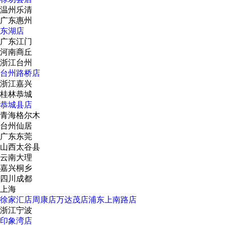
温州乐清
广东惠州
东湖店
广东江门
河南商丘
浙江台州
台州路桥店
浙江嘉兴
桂林恭城
恭城县店
青海格尔木
台州仙居
广东东莞
山西太谷县
云南大理
嘉兴桐乡
四川成都
上海
徐家汇店
周康店
万达茂店
浦东上南路店
浙江宁波
印象湾店