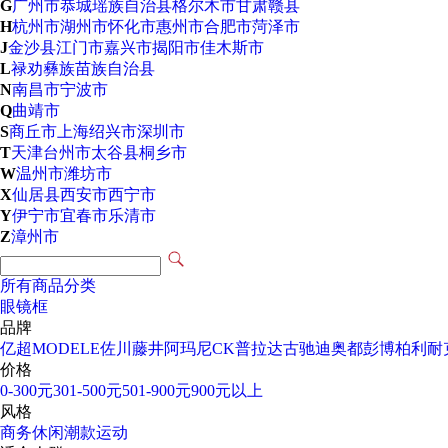
G
广州市
恭城瑶族自治县
格尔木市
甘肃
赣县
H
杭州市
湖州市
怀化市
惠州市
合肥市
菏泽市
J
金沙县
江门市
嘉兴市
揭阳市
佳木斯市
L
禄劝彝族苗族自治县
N
南昌市
宁波市
Q
曲靖市
S
商丘市
上海
绍兴市
深圳市
T
天津
台州市
太谷县
桐乡市
W
温州市
潍坊市
X
仙居县
西安市
西宁市
Y
伊宁市
宜春市
乐清市
Z
漳州市
所有商品分类
眼镜框
品牌
亿超
MODELE
佐川藤井
阿玛尼
CK
普拉达
古驰
迪奥
都彭
博柏利
耐
价格
0-300元
301-500元
501-900元
900元以上
风格
商务
休闲
潮款
运动