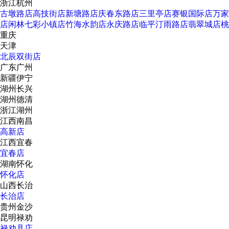
浙江杭州
古墩路店
高技街店
新塘路店
庆春东路店
三里亭店
赛银国际店
万家
店
闲林七彩小镇店
竹海水韵店
永庆路店
临平汀雨路店
翡翠城店
桃
重庆
天津
北辰双街店
广东广州
新疆伊宁
湖州长兴
湖州德清
浙江湖州
江西南昌
高新店
江西宜春
宜春店
湖南怀化
怀化店
山西长治
长治店
贵州金沙
昆明禄劝
禄劝县店