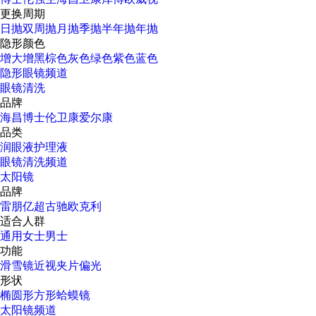
更换周期
日抛
双周抛
月抛
季抛
半年抛
年抛
隐形颜色
增大增黑
棕色
灰色
绿色
紫色
蓝色
隐形眼镜频道
眼镜清洗
品牌
海昌
博士伦
卫康
爱尔康
品类
润眼液
护理液
眼镜清洗频道
太阳镜
品牌
雷朋
亿超
古驰
欧克利
适合人群
通用
女士
男士
功能
滑雪镜
近视
夹片
偏光
形状
椭圆形
方形
蛤蟆镜
太阳镜频道