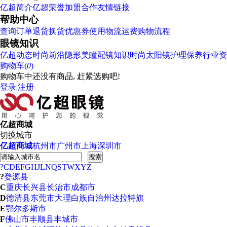
亿超简介
亿超荣誉
加盟合作
友情链接
帮助中心
查询订单
退货换货
优惠券使用
物流运费
购物流程
眼镜知识
亿超动态
时尚前沿
隐形美瞳
配镜知识
时尚太阳镜
护理保养
行业资
购物车(
0
)
购物车中还没有商品, 赶紧选购吧!
登录
|
注册
亿超商城
切换城市
亿超商城
杭州市
广州市
上海
深圳市
搜索
?
C
D
E
F
G
H
J
L
N
Q
S
T
W
X
Y
Z
?
婺源县
C
重庆
长兴县
长治市
成都市
D
德清县
东莞市
大理白族自治州
达拉特旗
E
鄂尔多斯市
F
佛山市
丰顺县
丰城市