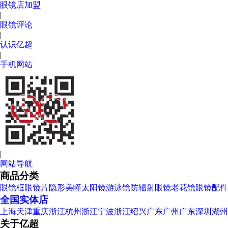
眼镜店加盟
|
眼镜评论
|
认识亿超
|
手机网站
|
网站导航
商品分类
眼镜框
眼镜片
隐形美瞳
太阳镜
游泳镜
防辐射眼镜
老花镜
眼镜配件
全国实体店
上海
天津
重庆
浙江杭州
浙江宁波
浙江绍兴
广东广州
广东深圳
湖州
关于亿超