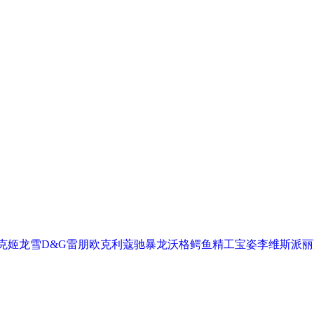
克
姬龙雪
D&G
雷朋
欧克利
蔻驰
暴龙
沃格
鳄鱼
精工
宝姿
李维斯
派丽