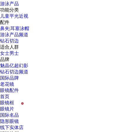
游泳产品
功能分类
儿童
平光
近视
配件
鼻夹|耳塞
泳帽
游泳产品频道
钻石切边
适合人群
女士
男士
品牌
魅晶
亿超
幻影
钻石切边频道
国际品牌
老花镜
眼镜配件
首页
眼镜框
H
眼镜片
国际名品
隐形眼镜
线下实体店