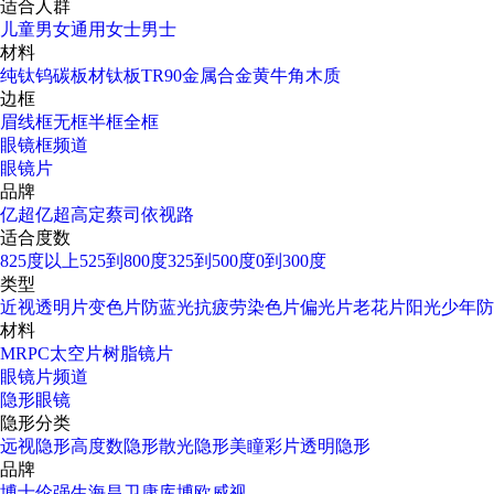
适合人群
儿童
男女通用
女士
男士
材料
纯钛
钨碳
板材
钛板
TR90
金属合金
黄牛角
木质
边框
眉线框
无框
半框
全框
眼镜框频道
眼镜片
品牌
亿超
亿超高定
蔡司
依视路
适合度数
825度以上
525到800度
325到500度
0到300度
类型
近视透明片
变色片
防蓝光
抗疲劳
染色片
偏光片
老花片
阳光少年
防
材料
MR
PC太空片
树脂镜片
眼镜片频道
隐形眼镜
隐形分类
远视隐形
高度数隐形
散光隐形
美瞳彩片
透明隐形
品牌
博士伦
强生
海昌
卫康
库博
欧威视