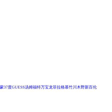
蒙
37度
GUESS
汤姆福特
万宝龙
菲拉格慕
竹川木野
新百伦