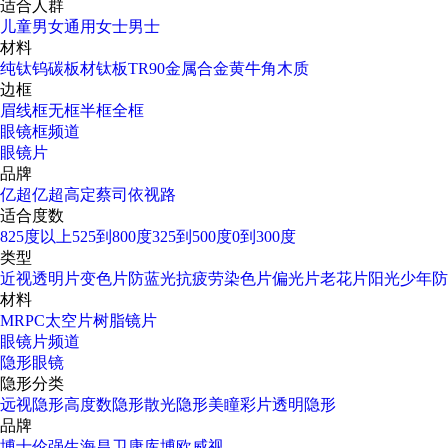
适合人群
儿童
男女通用
女士
男士
材料
纯钛
钨碳
板材
钛板
TR90
金属合金
黄牛角
木质
边框
眉线框
无框
半框
全框
眼镜框频道
眼镜片
品牌
亿超
亿超高定
蔡司
依视路
适合度数
825度以上
525到800度
325到500度
0到300度
类型
近视透明片
变色片
防蓝光
抗疲劳
染色片
偏光片
老花片
阳光少年
防
材料
MR
PC太空片
树脂镜片
眼镜片频道
隐形眼镜
隐形分类
远视隐形
高度数隐形
散光隐形
美瞳彩片
透明隐形
品牌
博士伦
强生
海昌
卫康
库博
欧威视