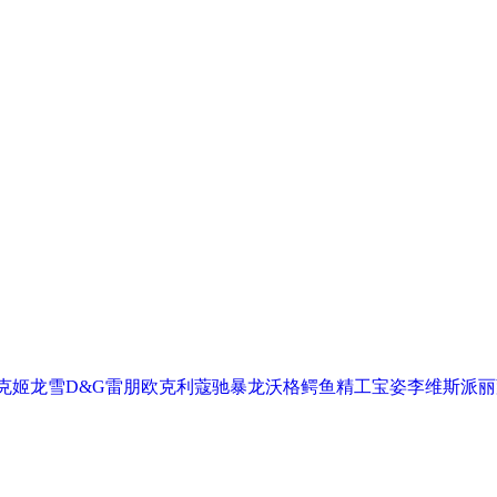
克
姬龙雪
D&G
雷朋
欧克利
蔻驰
暴龙
沃格
鳄鱼
精工
宝姿
李维斯
派丽