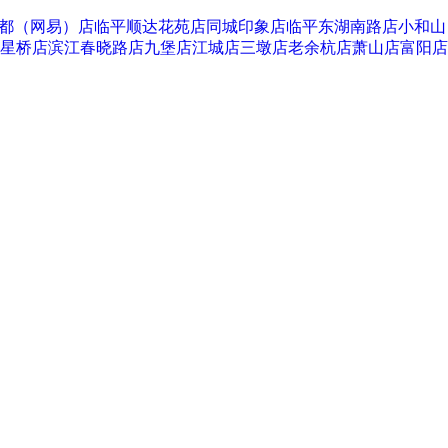
都（网易）店
临平顺达花苑店
同城印象店
临平东湖南路店
小和山
星桥店
滨江春晓路店
九堡店
江城店
三墩店
老余杭店
萧山店
富阳店