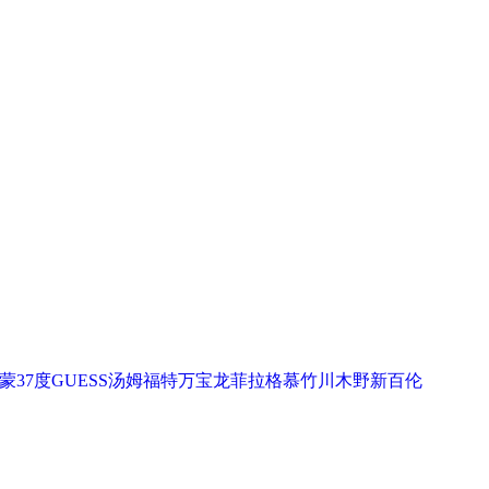
蒙
37度
GUESS
汤姆福特
万宝龙
菲拉格慕
竹川木野
新百伦