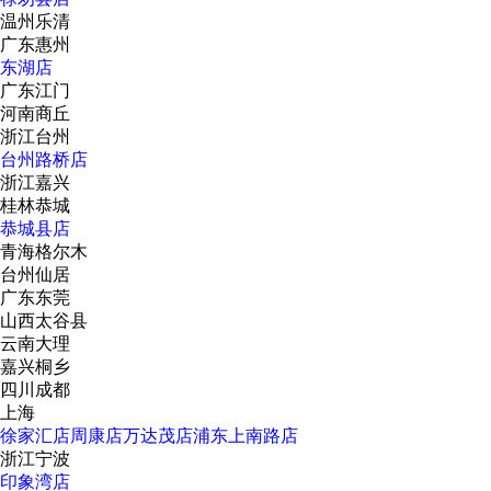
温州乐清
广东惠州
东湖店
广东江门
河南商丘
浙江台州
台州路桥店
浙江嘉兴
桂林恭城
恭城县店
青海格尔木
台州仙居
广东东莞
山西太谷县
云南大理
嘉兴桐乡
四川成都
上海
徐家汇店
周康店
万达茂店
浦东上南路店
浙江宁波
印象湾店