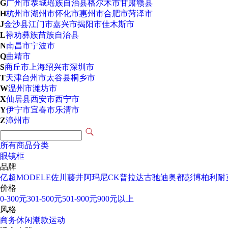
G
广州市
恭城瑶族自治县
格尔木市
甘肃
赣县
H
杭州市
湖州市
怀化市
惠州市
合肥市
菏泽市
J
金沙县
江门市
嘉兴市
揭阳市
佳木斯市
L
禄劝彝族苗族自治县
N
南昌市
宁波市
Q
曲靖市
S
商丘市
上海
绍兴市
深圳市
T
天津
台州市
太谷县
桐乡市
W
温州市
潍坊市
X
仙居县
西安市
西宁市
Y
伊宁市
宜春市
乐清市
Z
漳州市
所有商品分类
眼镜框
品牌
亿超
MODELE
佐川藤井
阿玛尼
CK
普拉达
古驰
迪奥
都彭
博柏利
耐
价格
0-300元
301-500元
501-900元
900元以上
风格
商务
休闲
潮款
运动