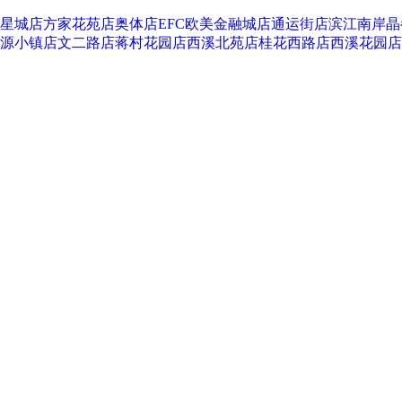
星城店
方家花苑店
奥体店
EFC欧美金融城店
通运街店
滨江南岸晶
源小镇店
文二路店
蒋村花园店
西溪北苑店
桂花西路店
西溪花园店