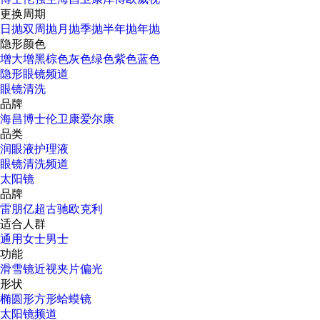
更换周期
日抛
双周抛
月抛
季抛
半年抛
年抛
隐形颜色
增大增黑
棕色
灰色
绿色
紫色
蓝色
隐形眼镜频道
眼镜清洗
品牌
海昌
博士伦
卫康
爱尔康
品类
润眼液
护理液
眼镜清洗频道
太阳镜
品牌
雷朋
亿超
古驰
欧克利
适合人群
通用
女士
男士
功能
滑雪镜
近视
夹片
偏光
形状
椭圆形
方形
蛤蟆镜
太阳镜频道