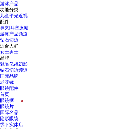
游泳产品
功能分类
儿童
平光
近视
配件
鼻夹|耳塞
泳帽
游泳产品频道
钻石切边
适合人群
女士
男士
品牌
魅晶
亿超
幻影
钻石切边频道
国际品牌
老花镜
眼镜配件
首页
眼镜框
H
眼镜片
国际名品
隐形眼镜
线下实体店