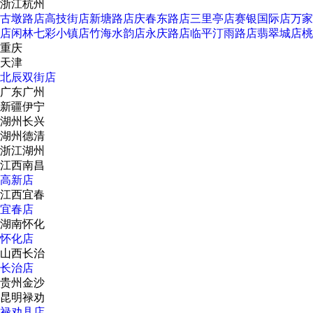
浙江杭州
古墩路店
高技街店
新塘路店
庆春东路店
三里亭店
赛银国际店
万家
店
闲林七彩小镇店
竹海水韵店
永庆路店
临平汀雨路店
翡翠城店
桃
重庆
天津
北辰双街店
广东广州
新疆伊宁
湖州长兴
湖州德清
浙江湖州
江西南昌
高新店
江西宜春
宜春店
湖南怀化
怀化店
山西长治
长治店
贵州金沙
昆明禄劝
禄劝县店