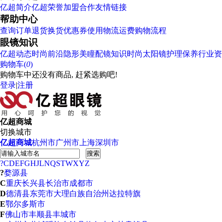
亿超简介
亿超荣誉
加盟合作
友情链接
帮助中心
查询订单
退货换货
优惠券使用
物流运费
购物流程
眼镜知识
亿超动态
时尚前沿
隐形美瞳
配镜知识
时尚太阳镜
护理保养
行业资
购物车(
0
)
购物车中还没有商品, 赶紧选购吧!
登录
|
注册
亿超商城
切换城市
亿超商城
杭州市
广州市
上海
深圳市
搜索
?
C
D
E
F
G
H
J
L
N
Q
S
T
W
X
Y
Z
?
婺源县
C
重庆
长兴县
长治市
成都市
D
德清县
东莞市
大理白族自治州
达拉特旗
E
鄂尔多斯市
F
佛山市
丰顺县
丰城市