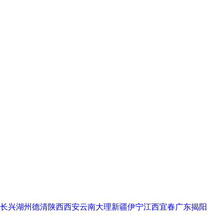
长兴
湖州德清
陕西西安
云南大理
新疆伊宁
江西宜春
广东揭阳