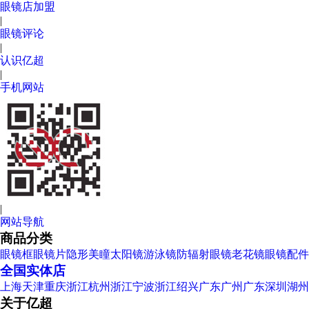
眼镜店加盟
|
眼镜评论
|
认识亿超
|
手机网站
|
网站导航
商品分类
眼镜框
眼镜片
隐形美瞳
太阳镜
游泳镜
防辐射眼镜
老花镜
眼镜配件
全国实体店
上海
天津
重庆
浙江杭州
浙江宁波
浙江绍兴
广东广州
广东深圳
湖州
关于亿超