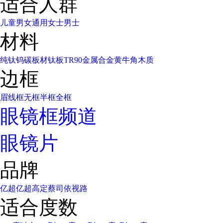
适合人群
儿童
男女通用
女士
男士
材料
纯钛
钨碳
板材
钛板
TR90
金属合金
黄牛角
木质
边框
眉线框
无框
半框
全框
眼镜框频道
眼镜片
品牌
亿超
亿超高定
蔡司
依视路
适合度数