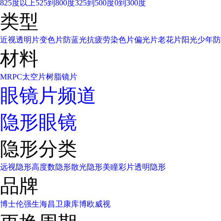
825度以上
525到800度
325到500度
0到300度
类型
近视透明片
变色片
防蓝光
抗疲劳
染色片
偏光片
老花片
阳光少年
防
材料
MR
PC太空片
树脂镜片
眼镜片频道
隐形眼镜
隐形分类
远视隐形
高度数隐形
散光隐形
美瞳彩片
透明隐形
品牌
博士伦
强生
海昌
卫康
库博
欧威视