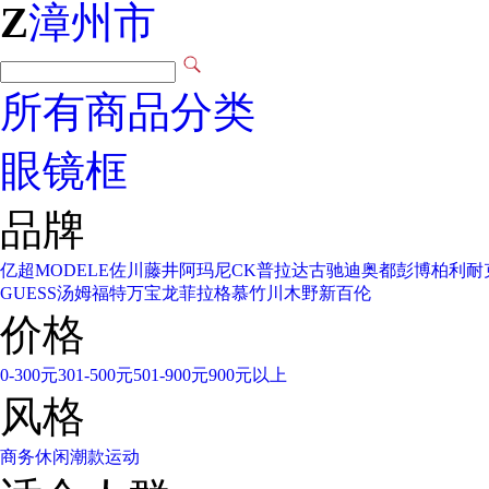
Z
漳州市
所有商品分类
眼镜框
品牌
亿超
MODELE
佐川藤井
阿玛尼
CK
普拉达
古驰
迪奥
都彭
博柏利
耐
GUESS
汤姆福特
万宝龙
菲拉格慕
竹川木野
新百伦
价格
0-300元
301-500元
501-900元
900元以上
风格
商务
休闲
潮款
运动