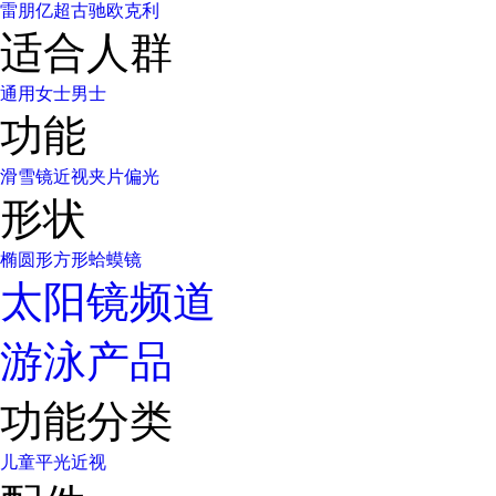
雷朋
亿超
古驰
欧克利
适合人群
通用
女士
男士
功能
滑雪镜
近视
夹片
偏光
形状
椭圆形
方形
蛤蟆镜
太阳镜频道
游泳产品
功能分类
儿童
平光
近视