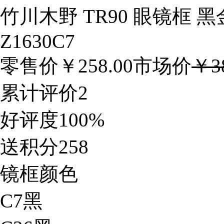
竹川木野 TR90 眼镜框 
Z1630C7
零售价￥
258.00
市场价
￥38
累计评价
2
好评度
100%
送积分
258
镜框颜色
C7黑