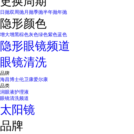
更换周期
日抛
双周抛
月抛
季抛
半年抛
年抛
隐形颜色
增大增黑
棕色
灰色
绿色
紫色
蓝色
隐形眼镜频道
眼镜清洗
品牌
海昌
博士伦
卫康
爱尔康
品类
润眼液
护理液
眼镜清洗频道
太阳镜
品牌