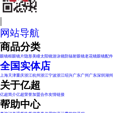
|
网站导航
商品分类
眼镜框
眼镜片
隐形美瞳
太阳镜
游泳镜
防辐射眼镜
老花镜
眼镜配件
全国实体店
上海
天津
重庆
浙江杭州
浙江宁波
浙江绍兴
广东广州
广东深圳
湖州
关于亿超
亿超简介
亿超荣誉
加盟合作
友情链接
帮助中心