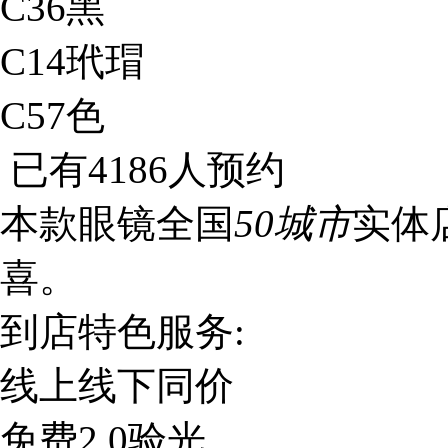
C36黑
C14玳瑁
C57色
已有
4186
人预约
本款眼镜全国
50城市
实体
喜。
到店特色服务:
线上线下同价
免费2.0验光