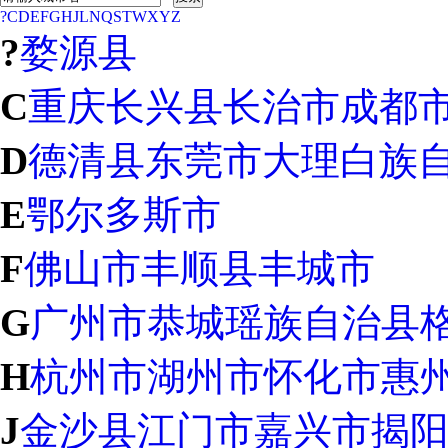
?
C
D
E
F
G
H
J
L
N
Q
S
T
W
X
Y
Z
?
婺源县
C
重庆
长兴县
长治市
成都
D
德清县
东莞市
大理白族
E
鄂尔多斯市
F
佛山市
丰顺县
丰城市
G
广州市
恭城瑶族自治县
H
杭州市
湖州市
怀化市
惠
J
金沙县
江门市
嘉兴市
揭