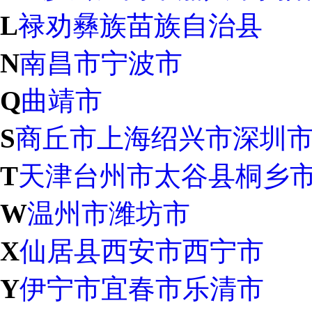
L
禄劝彝族苗族自治县
N
南昌市
宁波市
Q
曲靖市
S
商丘市
上海
绍兴市
深圳
T
天津
台州市
太谷县
桐乡
W
温州市
潍坊市
X
仙居县
西安市
西宁市
Y
伊宁市
宜春市
乐清市