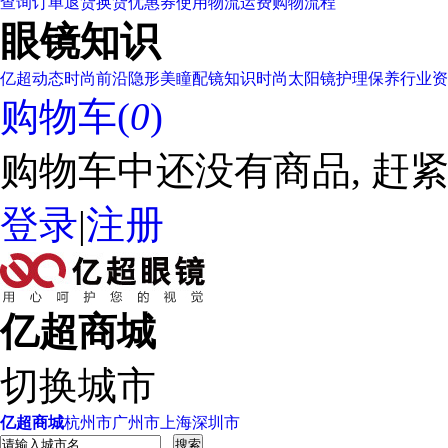
查询订单
退货换货
优惠券使用
物流运费
购物流程
眼镜知识
亿超动态
时尚前沿
隐形美瞳
配镜知识
时尚太阳镜
护理保养
行业资
购物车(
0
)
购物车中还没有商品, 赶紧
登录
|
注册
亿超商城
切换城市
亿超商城
杭州市
广州市
上海
深圳市
搜索