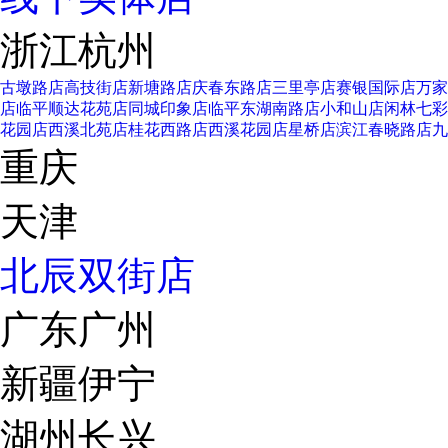
浙江杭州
古墩路店
高技街店
新塘路店
庆春东路店
三里亭店
赛银国际店
万家
店
临平顺达花苑店
同城印象店
临平东湖南路店
小和山店
闲林七彩
花园店
西溪北苑店
桂花西路店
西溪花园店
星桥店
滨江春晓路店
九
重庆
天津
北辰双街店
广东广州
新疆伊宁
湖州长兴