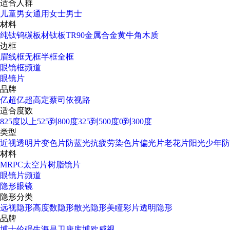
适合人群
儿童
男女通用
女士
男士
材料
纯钛
钨碳
板材
钛板
TR90
金属合金
黄牛角
木质
边框
眉线框
无框
半框
全框
眼镜框频道
眼镜片
品牌
亿超
亿超高定
蔡司
依视路
适合度数
825度以上
525到800度
325到500度
0到300度
类型
近视透明片
变色片
防蓝光
抗疲劳
染色片
偏光片
老花片
阳光少年
防
材料
MR
PC太空片
树脂镜片
眼镜片频道
隐形眼镜
隐形分类
远视隐形
高度数隐形
散光隐形
美瞳彩片
透明隐形
品牌
博士伦
强生
海昌
卫康
库博
欧威视