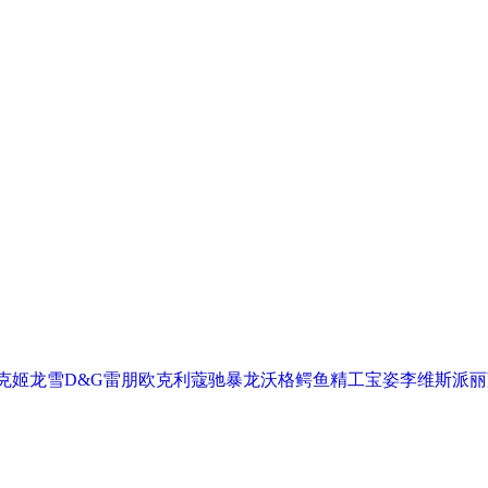
克
姬龙雪
D&G
雷朋
欧克利
蔻驰
暴龙
沃格
鳄鱼
精工
宝姿
李维斯
派丽