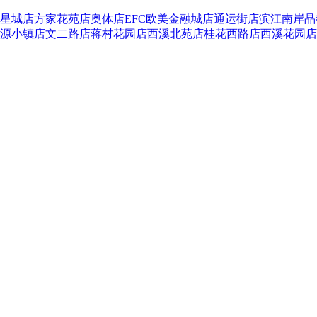
星城店
方家花苑店
奥体店
EFC欧美金融城店
通运街店
滨江南岸晶
源小镇店
文二路店
蒋村花园店
西溪北苑店
桂花西路店
西溪花园店