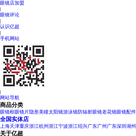
眼镜店加盟
|
眼镜评论
|
认识亿超
|
手机网站
|
网站导航
商品分类
眼镜框
眼镜片
隐形美瞳
太阳镜
游泳镜
防辐射眼镜
老花镜
眼镜配件
全国实体店
上海
天津
重庆
浙江杭州
浙江宁波
浙江绍兴
广东广州
广东深圳
湖州
关于亿超