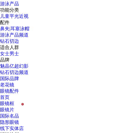
游泳产品
功能分类
儿童
平光
近视
配件
鼻夹|耳塞
泳帽
游泳产品频道
钻石切边
适合人群
女士
男士
品牌
魅晶
亿超
幻影
钻石切边频道
国际品牌
老花镜
眼镜配件
首页
眼镜框
H
眼镜片
国际名品
隐形眼镜
线下实体店