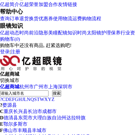
亿超简介
亿超荣誉
加盟合作
友情链接
帮助中心
查询订单
退货换货
优惠券使用
物流运费
购物流程
眼镜知识
亿超动态
时尚前沿
隐形美瞳
配镜知识
时尚太阳镜
护理保养
行业资
购物车(
0
)
购物车中还没有商品, 赶紧选购吧!
登录
|
注册
亿超商城
切换城市
亿超商城
杭州市
广州市
上海
深圳市
搜索
?
C
D
E
F
G
H
J
L
N
Q
S
T
W
X
Y
Z
?
婺源县
C
重庆
长兴县
长治市
成都市
D
德清县
东莞市
大理白族自治州
达拉特旗
E
鄂尔多斯市
F
佛山市
丰顺县
丰城市