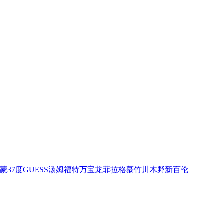
蒙
37度
GUESS
汤姆福特
万宝龙
菲拉格慕
竹川木野
新百伦