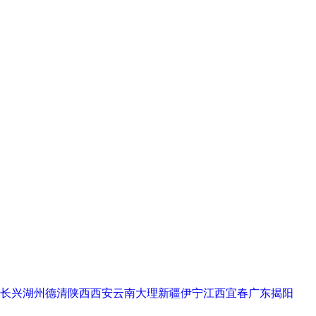
长兴
湖州德清
陕西西安
云南大理
新疆伊宁
江西宜春
广东揭阳