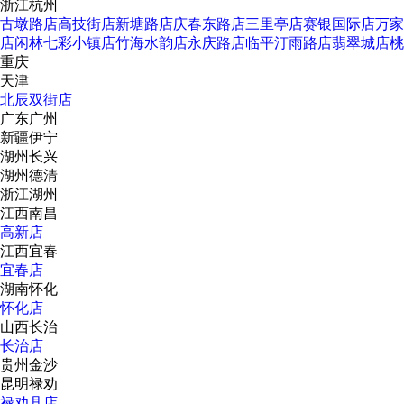
浙江杭州
古墩路店
高技街店
新塘路店
庆春东路店
三里亭店
赛银国际店
万家
店
闲林七彩小镇店
竹海水韵店
永庆路店
临平汀雨路店
翡翠城店
桃
重庆
天津
北辰双街店
广东广州
新疆伊宁
湖州长兴
湖州德清
浙江湖州
江西南昌
高新店
江西宜春
宜春店
湖南怀化
怀化店
山西长治
长治店
贵州金沙
昆明禄劝
禄劝县店