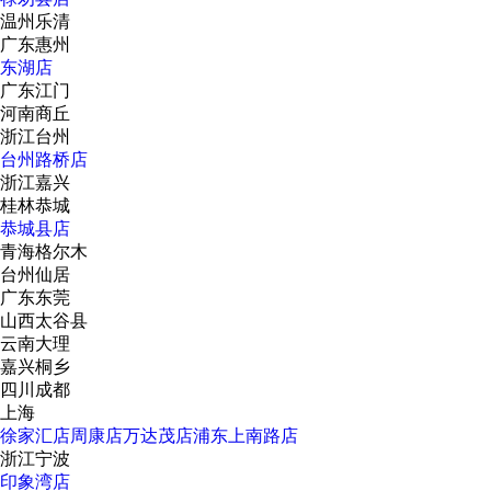
温州乐清
广东惠州
东湖店
广东江门
河南商丘
浙江台州
台州路桥店
浙江嘉兴
桂林恭城
恭城县店
青海格尔木
台州仙居
广东东莞
山西太谷县
云南大理
嘉兴桐乡
四川成都
上海
徐家汇店
周康店
万达茂店
浦东上南路店
浙江宁波
印象湾店