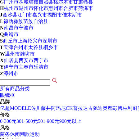
G
广州市
恭城瑶族自治县
格尔木市
甘肃
赣县
H
杭州市
湖州市
怀化市
惠州市
合肥市
菏泽市
J
金沙县
江门市
嘉兴市
揭阳市
佳木斯市
L
禄劝彝族苗族自治县
N
南昌市
宁波市
Q
曲靖市
S
商丘市
上海
绍兴市
深圳市
T
天津
台州市
太谷县
桐乡市
W
温州市
潍坊市
X
仙居县
西安市
西宁市
Y
伊宁市
宜春市
乐清市
Z
漳州市
所有商品分类
眼镜框
品牌
亿超
MODELE
佐川藤井
阿玛尼
CK
普拉达
古驰
迪奥
都彭
博柏利
耐
价格
0-300元
301-500元
501-900元
900元以上
风格
商务
休闲
潮款
运动