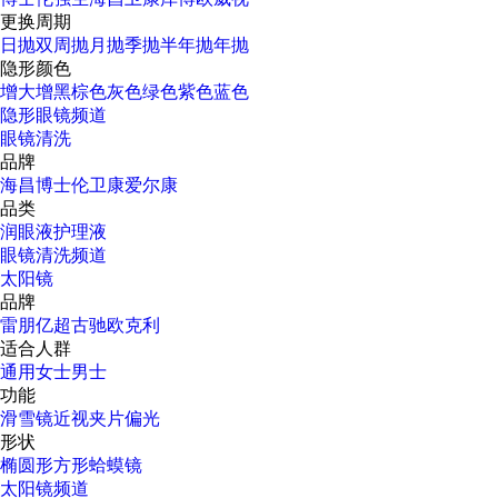
更换周期
日抛
双周抛
月抛
季抛
半年抛
年抛
隐形颜色
增大增黑
棕色
灰色
绿色
紫色
蓝色
隐形眼镜频道
眼镜清洗
品牌
海昌
博士伦
卫康
爱尔康
品类
润眼液
护理液
眼镜清洗频道
太阳镜
品牌
雷朋
亿超
古驰
欧克利
适合人群
通用
女士
男士
功能
滑雪镜
近视
夹片
偏光
形状
椭圆形
方形
蛤蟆镜
太阳镜频道