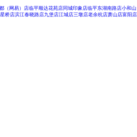
都（网易）店
临平顺达花苑店
同城印象店
临平东湖南路店
小和山
星桥店
滨江春晓路店
九堡店
江城店
三墩店
老余杭店
萧山店
富阳店