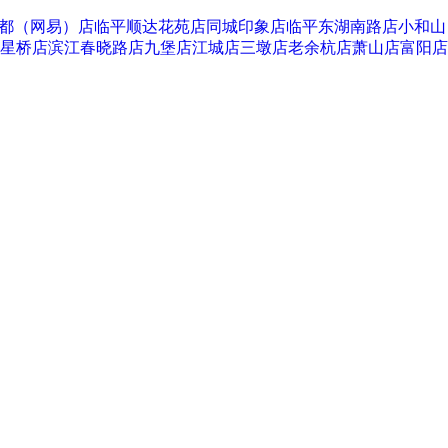
都（网易）店
临平顺达花苑店
同城印象店
临平东湖南路店
小和山
星桥店
滨江春晓路店
九堡店
江城店
三墩店
老余杭店
萧山店
富阳店