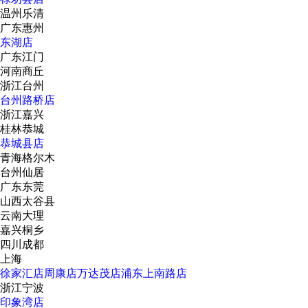
温州乐清
广东惠州
东湖店
广东江门
河南商丘
浙江台州
台州路桥店
浙江嘉兴
桂林恭城
恭城县店
青海格尔木
台州仙居
广东东莞
山西太谷县
云南大理
嘉兴桐乡
四川成都
上海
徐家汇店
周康店
万达茂店
浦东上南路店
浙江宁波
印象湾店