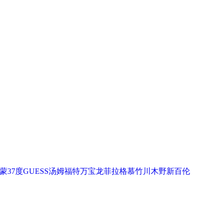
蒙
37度
GUESS
汤姆福特
万宝龙
菲拉格慕
竹川木野
新百伦