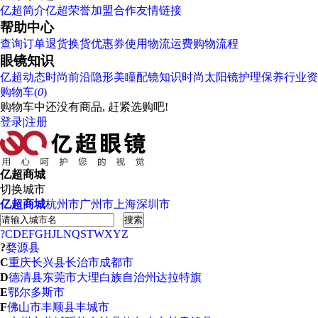
亿超简介
亿超荣誉
加盟合作
友情链接
帮助中心
查询订单
退货换货
优惠券使用
物流运费
购物流程
眼镜知识
亿超动态
时尚前沿
隐形美瞳
配镜知识
时尚太阳镜
护理保养
行业资
购物车(
0
)
购物车中还没有商品, 赶紧选购吧!
登录
|
注册
亿超商城
切换城市
亿超商城
杭州市
广州市
上海
深圳市
搜索
?
C
D
E
F
G
H
J
L
N
Q
S
T
W
X
Y
Z
?
婺源县
C
重庆
长兴县
长治市
成都市
D
德清县
东莞市
大理白族自治州
达拉特旗
E
鄂尔多斯市
F
佛山市
丰顺县
丰城市