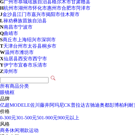
G
广州市
恭城瑶族自治县
格尔木市
甘肃
赣县
H
杭州市
湖州市
怀化市
惠州市
合肥市
菏泽市
J
金沙县
江门市
嘉兴市
揭阳市
佳木斯市
L
禄劝彝族苗族自治县
N
南昌市
宁波市
Q
曲靖市
S
商丘市
上海
绍兴市
深圳市
T
天津
台州市
太谷县
桐乡市
W
温州市
潍坊市
X
仙居县
西安市
西宁市
Y
伊宁市
宜春市
乐清市
Z
漳州市
所有商品分类
眼镜框
品牌
亿超
MODELE
佐川藤井
阿玛尼
CK
普拉达
古驰
迪奥
都彭
博柏利
耐
价格
0-300元
301-500元
501-900元
900元以上
风格
商务
休闲
潮款
运动