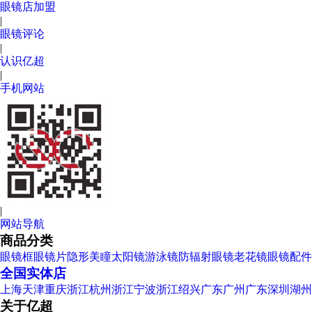
眼镜店加盟
|
眼镜评论
|
认识亿超
|
手机网站
|
网站导航
商品分类
眼镜框
眼镜片
隐形美瞳
太阳镜
游泳镜
防辐射眼镜
老花镜
眼镜配件
全国实体店
上海
天津
重庆
浙江杭州
浙江宁波
浙江绍兴
广东广州
广东深圳
湖州
关于亿超