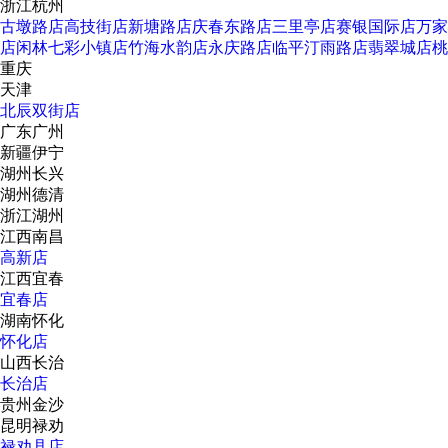
浙江杭州
古墩路店
高技街店
新塘路店
庆春东路店
三里亭店
赛银国际店
万家
店
闲林七彩小镇店
竹海水韵店
永庆路店
临平汀雨路店
翡翠城店
桃
重庆
天津
北辰双街店
广东广州
新疆伊宁
湖州长兴
湖州德清
浙江湖州
江西南昌
高新店
江西宜春
宜春店
湖南怀化
怀化店
山西长治
长治店
贵州金沙
昆明禄劝
禄劝县店