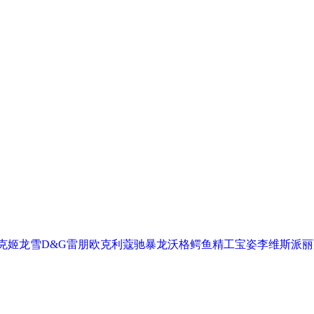
克
姬龙雪
D&G
雷朋
欧克利
蔻驰
暴龙
沃格
鳄鱼
精工
宝姿
李维斯
派丽