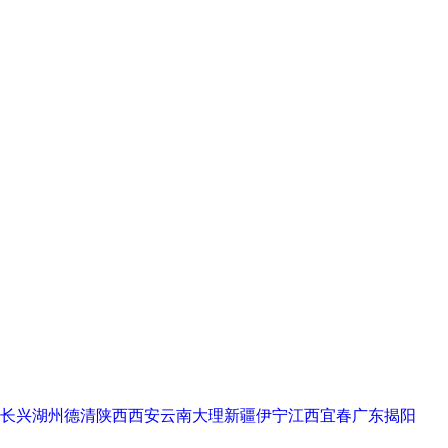
长兴
湖州德清
陕西西安
云南大理
新疆伊宁
江西宜春
广东揭阳