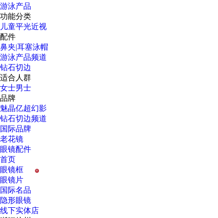
游泳产品
功能分类
儿童
平光
近视
配件
鼻夹|耳塞
泳帽
游泳产品频道
钻石切边
适合人群
女士
男士
品牌
魅晶
亿超
幻影
钻石切边频道
国际品牌
老花镜
眼镜配件
首页
眼镜框
H
眼镜片
国际名品
隐形眼镜
线下实体店