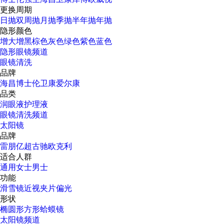
更换周期
日抛
双周抛
月抛
季抛
半年抛
年抛
隐形颜色
增大增黑
棕色
灰色
绿色
紫色
蓝色
隐形眼镜频道
眼镜清洗
品牌
海昌
博士伦
卫康
爱尔康
品类
润眼液
护理液
眼镜清洗频道
太阳镜
品牌
雷朋
亿超
古驰
欧克利
适合人群
通用
女士
男士
功能
滑雪镜
近视
夹片
偏光
形状
椭圆形
方形
蛤蟆镜
太阳镜频道