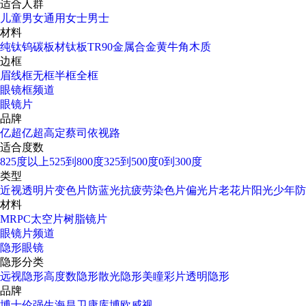
适合人群
儿童
男女通用
女士
男士
材料
纯钛
钨碳
板材
钛板
TR90
金属合金
黄牛角
木质
边框
眉线框
无框
半框
全框
眼镜框频道
眼镜片
品牌
亿超
亿超高定
蔡司
依视路
适合度数
825度以上
525到800度
325到500度
0到300度
类型
近视透明片
变色片
防蓝光
抗疲劳
染色片
偏光片
老花片
阳光少年
防
材料
MR
PC太空片
树脂镜片
眼镜片频道
隐形眼镜
隐形分类
远视隐形
高度数隐形
散光隐形
美瞳彩片
透明隐形
品牌
博士伦
强生
海昌
卫康
库博
欧威视