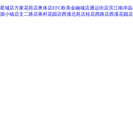
星城店
方家花苑店
奥体店
EFC欧美金融城店
通运街店
滨江南岸晶
源小镇店
文二路店
蒋村花园店
西溪北苑店
桂花西路店
西溪花园店