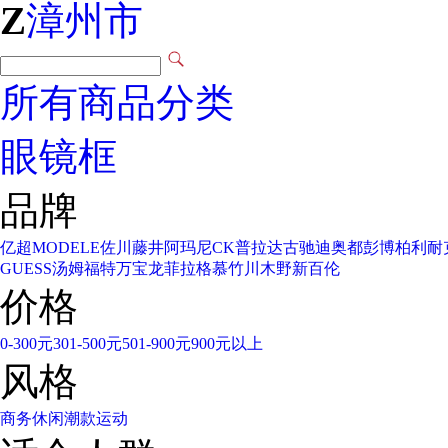
Z
漳州市
所有商品分类
眼镜框
品牌
亿超
MODELE
佐川藤井
阿玛尼
CK
普拉达
古驰
迪奥
都彭
博柏利
耐
GUESS
汤姆福特
万宝龙
菲拉格慕
竹川木野
新百伦
价格
0-300元
301-500元
501-900元
900元以上
风格
商务
休闲
潮款
运动