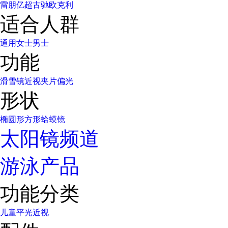
雷朋
亿超
古驰
欧克利
适合人群
通用
女士
男士
功能
滑雪镜
近视
夹片
偏光
形状
椭圆形
方形
蛤蟆镜
太阳镜频道
游泳产品
功能分类
儿童
平光
近视