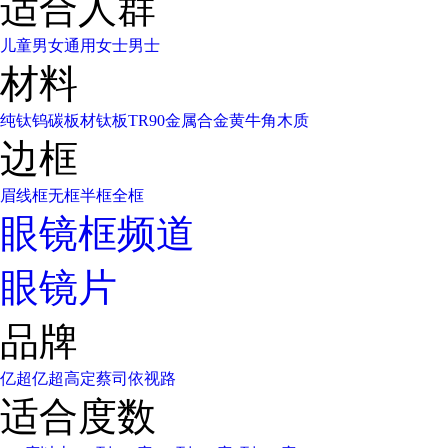
适合人群
儿童
男女通用
女士
男士
材料
纯钛
钨碳
板材
钛板
TR90
金属合金
黄牛角
木质
边框
眉线框
无框
半框
全框
眼镜框频道
眼镜片
品牌
亿超
亿超高定
蔡司
依视路
适合度数