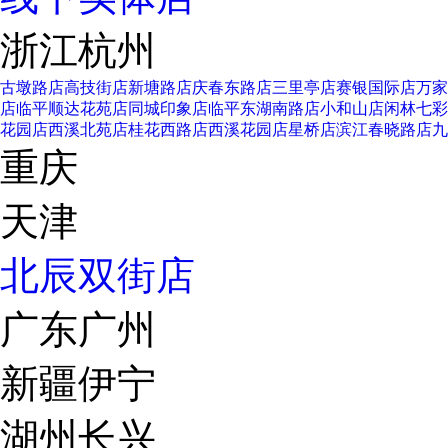
浙江杭州
古墩路店
高技街店
新塘路店
庆春东路店
三里亭店
赛银国际店
万家
店
临平顺达花苑店
同城印象店
临平东湖南路店
小和山店
闲林七彩
花园店
西溪北苑店
桂花西路店
西溪花园店
星桥店
滨江春晓路店
九
重庆
天津
北辰双街店
广东广州
新疆伊宁
湖州长兴