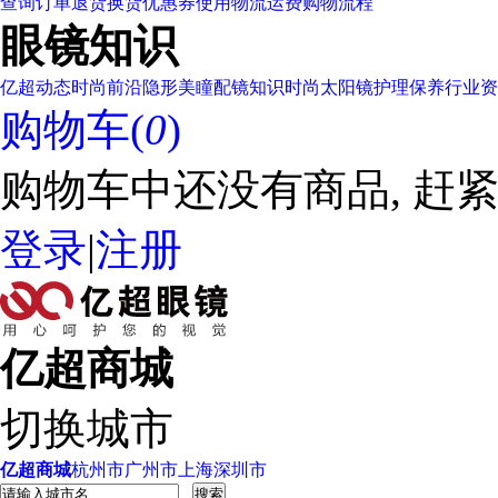
查询订单
退货换货
优惠券使用
物流运费
购物流程
眼镜知识
亿超动态
时尚前沿
隐形美瞳
配镜知识
时尚太阳镜
护理保养
行业资
购物车(
0
)
购物车中还没有商品, 赶紧
登录
|
注册
亿超商城
切换城市
亿超商城
杭州市
广州市
上海
深圳市
搜索