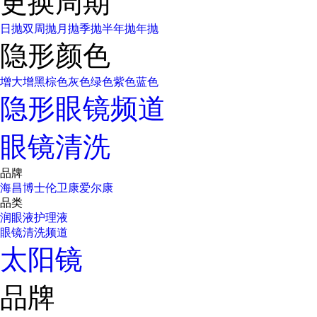
更换周期
日抛
双周抛
月抛
季抛
半年抛
年抛
隐形颜色
增大增黑
棕色
灰色
绿色
紫色
蓝色
隐形眼镜频道
眼镜清洗
品牌
海昌
博士伦
卫康
爱尔康
品类
润眼液
护理液
眼镜清洗频道
太阳镜
品牌