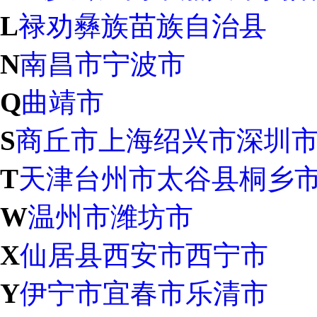
L
禄劝彝族苗族自治县
N
南昌市
宁波市
Q
曲靖市
S
商丘市
上海
绍兴市
深圳
T
天津
台州市
太谷县
桐乡
W
温州市
潍坊市
X
仙居县
西安市
西宁市
Y
伊宁市
宜春市
乐清市