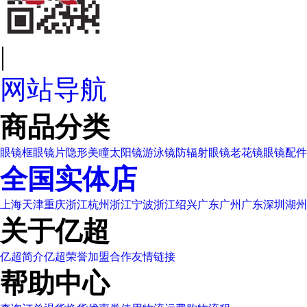
|
网站导航
商品分类
眼镜框
眼镜片
隐形美瞳
太阳镜
游泳镜
防辐射眼镜
老花镜
眼镜配件
全国实体店
上海
天津
重庆
浙江杭州
浙江宁波
浙江绍兴
广东广州
广东深圳
湖州
关于亿超
亿超简介
亿超荣誉
加盟合作
友情链接
帮助中心