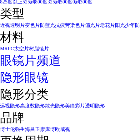
825度以上
525到800度
325到500度
0到300度
类型
近视透明片
变色片
防蓝光
抗疲劳
染色片
偏光片
老花片
阳光少年
防
材料
MR
PC太空片
树脂镜片
眼镜片频道
隐形眼镜
隐形分类
远视隐形
高度数隐形
散光隐形
美瞳彩片
透明隐形
品牌
博士伦
强生
海昌
卫康
库博
欧威视