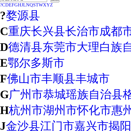
?
C
D
E
F
G
H
J
L
N
Q
S
T
W
X
Y
Z
?
婺源县
C
重庆
长兴县
长治市
成都
D
德清县
东莞市
大理白族
E
鄂尔多斯市
F
佛山市
丰顺县
丰城市
G
广州市
恭城瑶族自治县
H
杭州市
湖州市
怀化市
惠
J
金沙县
江门市
嘉兴市
揭