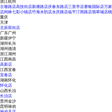
浙江杭州
古墩路店
高技街店
新塘路店
庆春东路店
三里亭店
赛银国际店
万家
店
闲林七彩小镇店
竹海水韵店
永庆路店
临平汀雨路店
翡翠城店
桃
重庆
天津
北辰双街店
广东广州
新疆伊宁
湖州长兴
湖州德清
浙江湖州
江西南昌
高新店
江西宜春
宜春店
湖南怀化
怀化店
山西长治
长治店
贵州金沙
昆明禄劝
禄劝县店