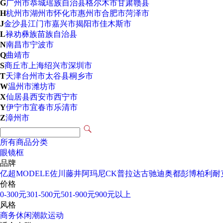
G
广州市
恭城瑶族自治县
格尔木市
甘肃
赣县
H
杭州市
湖州市
怀化市
惠州市
合肥市
菏泽市
J
金沙县
江门市
嘉兴市
揭阳市
佳木斯市
L
禄劝彝族苗族自治县
N
南昌市
宁波市
Q
曲靖市
S
商丘市
上海
绍兴市
深圳市
T
天津
台州市
太谷县
桐乡市
W
温州市
潍坊市
X
仙居县
西安市
西宁市
Y
伊宁市
宜春市
乐清市
Z
漳州市
所有商品分类
眼镜框
品牌
亿超
MODELE
佐川藤井
阿玛尼
CK
普拉达
古驰
迪奥
都彭
博柏利
耐
价格
0-300元
301-500元
501-900元
900元以上
风格
商务
休闲
潮款
运动