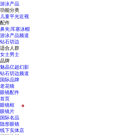
游泳产品
功能分类
儿童
平光
近视
配件
鼻夹|耳塞
泳帽
游泳产品频道
钻石切边
适合人群
女士
男士
品牌
魅晶
亿超
幻影
钻石切边频道
国际品牌
老花镜
眼镜配件
首页
眼镜框
H
眼镜片
国际名品
隐形眼镜
线下实体店