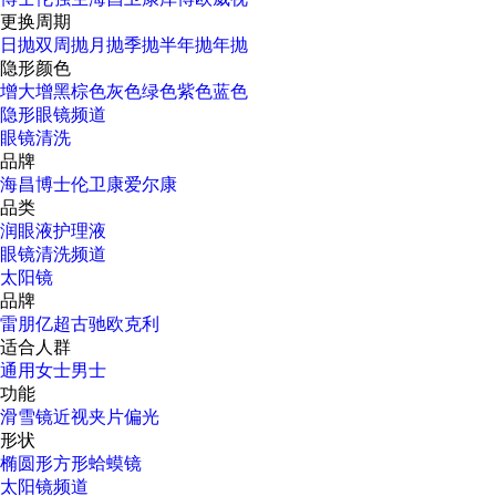
更换周期
日抛
双周抛
月抛
季抛
半年抛
年抛
隐形颜色
增大增黑
棕色
灰色
绿色
紫色
蓝色
隐形眼镜频道
眼镜清洗
品牌
海昌
博士伦
卫康
爱尔康
品类
润眼液
护理液
眼镜清洗频道
太阳镜
品牌
雷朋
亿超
古驰
欧克利
适合人群
通用
女士
男士
功能
滑雪镜
近视
夹片
偏光
形状
椭圆形
方形
蛤蟆镜
太阳镜频道