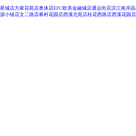
星城店
方家花苑店
奥体店
EFC欧美金融城店
通运街店
滨江南岸晶
源小镇店
文二路店
蒋村花园店
西溪北苑店
桂花西路店
西溪花园店