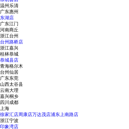
温州乐清
广东惠州
东湖店
广东江门
河南商丘
浙江台州
台州路桥店
浙江嘉兴
桂林恭城
恭城县店
青海格尔木
台州仙居
广东东莞
山西太谷县
云南大理
嘉兴桐乡
四川成都
上海
徐家汇店
周康店
万达茂店
浦东上南路店
浙江宁波
印象湾店