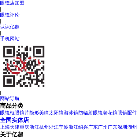
眼镜店加盟
|
眼镜评论
|
认识亿超
|
手机网站
|
网站导航
商品分类
眼镜框
眼镜片
隐形美瞳
太阳镜
游泳镜
防辐射眼镜
老花镜
眼镜配件
全国实体店
上海
天津
重庆
浙江杭州
浙江宁波
浙江绍兴
广东广州
广东深圳
湖州
关于亿超