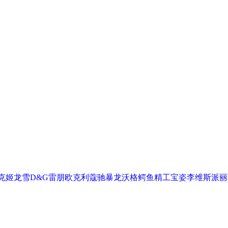
克
姬龙雪
D&G
雷朋
欧克利
蔻驰
暴龙
沃格
鳄鱼
精工
宝姿
李维斯
派丽