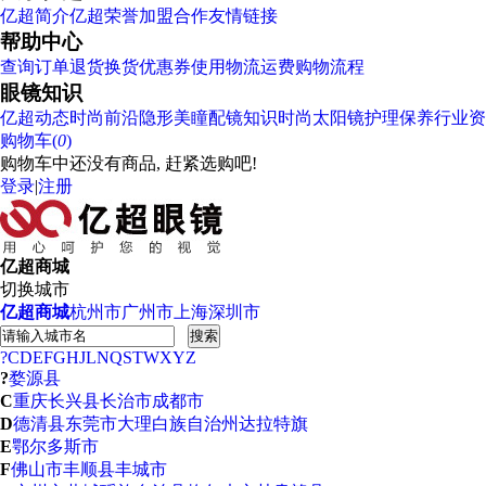
亿超简介
亿超荣誉
加盟合作
友情链接
帮助中心
查询订单
退货换货
优惠券使用
物流运费
购物流程
眼镜知识
亿超动态
时尚前沿
隐形美瞳
配镜知识
时尚太阳镜
护理保养
行业资
购物车(
0
)
购物车中还没有商品, 赶紧选购吧!
登录
|
注册
亿超商城
切换城市
亿超商城
杭州市
广州市
上海
深圳市
搜索
?
C
D
E
F
G
H
J
L
N
Q
S
T
W
X
Y
Z
?
婺源县
C
重庆
长兴县
长治市
成都市
D
德清县
东莞市
大理白族自治州
达拉特旗
E
鄂尔多斯市
F
佛山市
丰顺县
丰城市