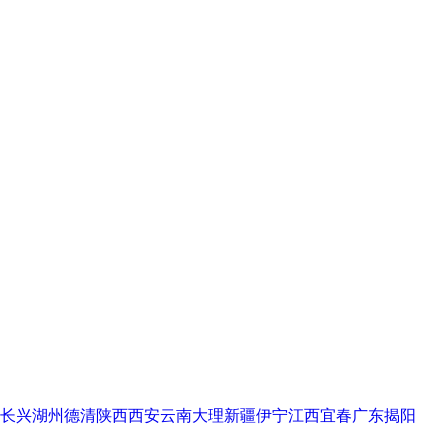
长兴
湖州德清
陕西西安
云南大理
新疆伊宁
江西宜春
广东揭阳