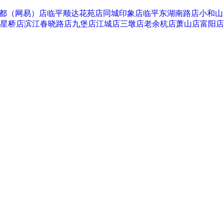
都（网易）店
临平顺达花苑店
同城印象店
临平东湖南路店
小和山
星桥店
滨江春晓路店
九堡店
江城店
三墩店
老余杭店
萧山店
富阳店