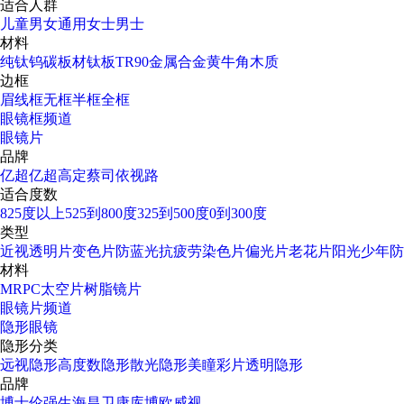
适合人群
儿童
男女通用
女士
男士
材料
纯钛
钨碳
板材
钛板
TR90
金属合金
黄牛角
木质
边框
眉线框
无框
半框
全框
眼镜框频道
眼镜片
品牌
亿超
亿超高定
蔡司
依视路
适合度数
825度以上
525到800度
325到500度
0到300度
类型
近视透明片
变色片
防蓝光
抗疲劳
染色片
偏光片
老花片
阳光少年
防
材料
MR
PC太空片
树脂镜片
眼镜片频道
隐形眼镜
隐形分类
远视隐形
高度数隐形
散光隐形
美瞳彩片
透明隐形
品牌
博士伦
强生
海昌
卫康
库博
欧威视