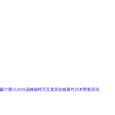
蒙
37度
GUESS
汤姆福特
万宝龙
菲拉格慕
竹川木野
新百伦