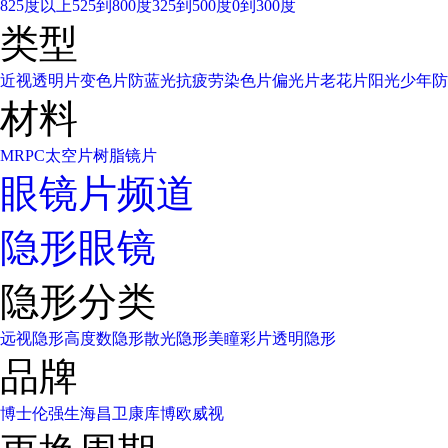
825度以上
525到800度
325到500度
0到300度
类型
近视透明片
变色片
防蓝光
抗疲劳
染色片
偏光片
老花片
阳光少年
防
材料
MR
PC太空片
树脂镜片
眼镜片频道
隐形眼镜
隐形分类
远视隐形
高度数隐形
散光隐形
美瞳彩片
透明隐形
品牌
博士伦
强生
海昌
卫康
库博
欧威视