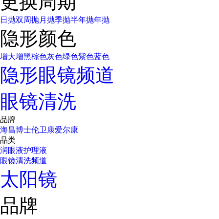
更换周期
日抛
双周抛
月抛
季抛
半年抛
年抛
隐形颜色
增大增黑
棕色
灰色
绿色
紫色
蓝色
隐形眼镜频道
眼镜清洗
品牌
海昌
博士伦
卫康
爱尔康
品类
润眼液
护理液
眼镜清洗频道
太阳镜
品牌