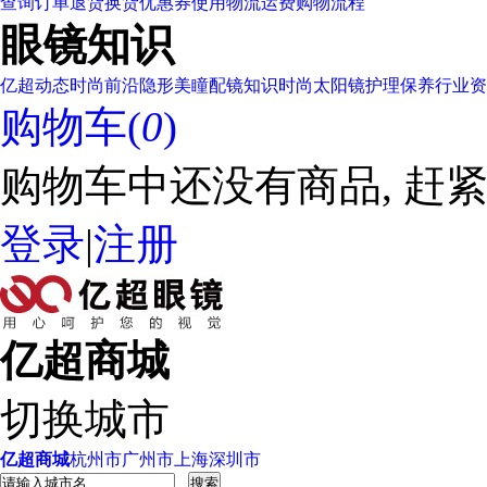
查询订单
退货换货
优惠券使用
物流运费
购物流程
眼镜知识
亿超动态
时尚前沿
隐形美瞳
配镜知识
时尚太阳镜
护理保养
行业资
购物车(
0
)
购物车中还没有商品, 赶紧
登录
|
注册
亿超商城
切换城市
亿超商城
杭州市
广州市
上海
深圳市
搜索