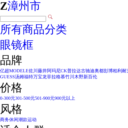
Z
漳州市
所有商品分类
眼镜框
品牌
亿超
MODELE
佐川藤井
阿玛尼
CK
普拉达
古驰
迪奥
都彭
博柏利
耐
GUESS
汤姆福特
万宝龙
菲拉格慕
竹川木野
新百伦
价格
0-300元
301-500元
501-900元
900元以上
风格
商务
休闲
潮款
运动