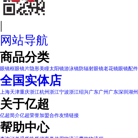
|
网站导航
商品分类
眼镜框
眼镜片
隐形美瞳
太阳镜
游泳镜
防辐射眼镜
老花镜
眼镜配件
全国实体店
上海
天津
重庆
浙江杭州
浙江宁波
浙江绍兴
广东广州
广东深圳
湖州
关于亿超
亿超简介
亿超荣誉
加盟合作
友情链接
帮助中心