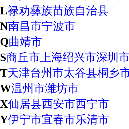
L
禄劝彝族苗族自治县
N
南昌市
宁波市
Q
曲靖市
S
商丘市
上海
绍兴市
深圳
T
天津
台州市
太谷县
桐乡
W
温州市
潍坊市
X
仙居县
西安市
西宁市
Y
伊宁市
宜春市
乐清市