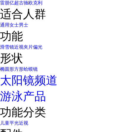
雷朋
亿超
古驰
欧克利
适合人群
通用
女士
男士
功能
滑雪镜
近视
夹片
偏光
形状
椭圆形
方形
蛤蟆镜
太阳镜频道
游泳产品
功能分类
儿童
平光
近视