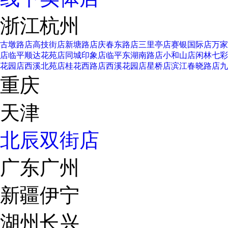
浙江杭州
古墩路店
高技街店
新塘路店
庆春东路店
三里亭店
赛银国际店
万家
店
临平顺达花苑店
同城印象店
临平东湖南路店
小和山店
闲林七彩
花园店
西溪北苑店
桂花西路店
西溪花园店
星桥店
滨江春晓路店
九
重庆
天津
北辰双街店
广东广州
新疆伊宁
湖州长兴