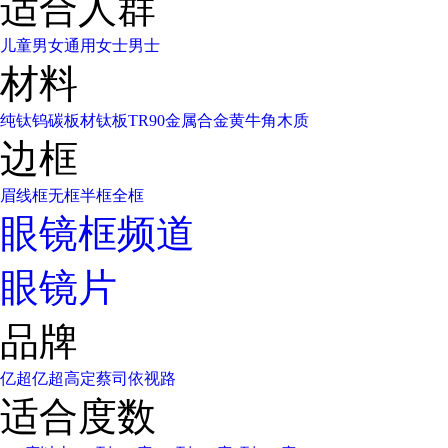
适合人群
儿童
男女通用
女士
男士
材料
纯钛
钨碳
板材
钛板
TR90
金属合金
黄牛角
木质
边框
眉线框
无框
半框
全框
眼镜框频道
眼镜片
品牌
亿超
亿超高定
蔡司
依视路
适合度数