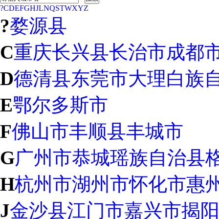
?
C
D
E
F
G
H
J
L
N
Q
S
T
W
X
Y
Z
?
婺源县
C
重庆
长兴县
长治市
成都
D
德清县
东莞市
大理白族
E
鄂尔多斯市
F
佛山市
丰顺县
丰城市
G
广州市
恭城瑶族自治县
H
杭州市
湖州市
怀化市
惠
J
金沙县
江门市
嘉兴市
揭