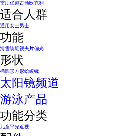
雷朋
亿超
古驰
欧克利
适合人群
通用
女士
男士
功能
滑雪镜
近视
夹片
偏光
形状
椭圆形
方形
蛤蟆镜
太阳镜频道
游泳产品
功能分类
儿童
平光
近视