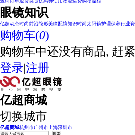
查询订单
退货换货
优惠券使用
物流运费
购物流程
眼镜知识
亿超动态
时尚前沿
隐形美瞳
配镜知识
时尚太阳镜
护理保养
行业资
购物车(
0
)
购物车中还没有商品, 赶紧
登录
|
注册
亿超商城
切换城市
亿超商城
杭州市
广州市
上海
深圳市
搜索