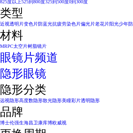
825度以上
525到800度
325到500度
0到300度
类型
近视透明片
变色片
防蓝光
抗疲劳
染色片
偏光片
老花片
阳光少年
防
材料
MR
PC太空片
树脂镜片
眼镜片频道
隐形眼镜
隐形分类
远视隐形
高度数隐形
散光隐形
美瞳彩片
透明隐形
品牌
博士伦
强生
海昌
卫康
库博
欧威视