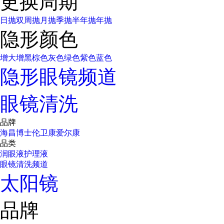
更换周期
日抛
双周抛
月抛
季抛
半年抛
年抛
隐形颜色
增大增黑
棕色
灰色
绿色
紫色
蓝色
隐形眼镜频道
眼镜清洗
品牌
海昌
博士伦
卫康
爱尔康
品类
润眼液
护理液
眼镜清洗频道
太阳镜
品牌