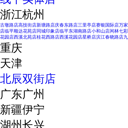
浙江杭州
古墩路店
高技街店
新塘路店
庆春东路店
三里亭店
赛银国际店
万家
店
临平顺达花苑店
同城印象店
临平东湖南路店
小和山店
闲林七彩
花园店
西溪北苑店
桂花西路店
西溪花园店
星桥店
滨江春晓路店
九
重庆
天津
北辰双街店
广东广州
新疆伊宁
湖州长兴