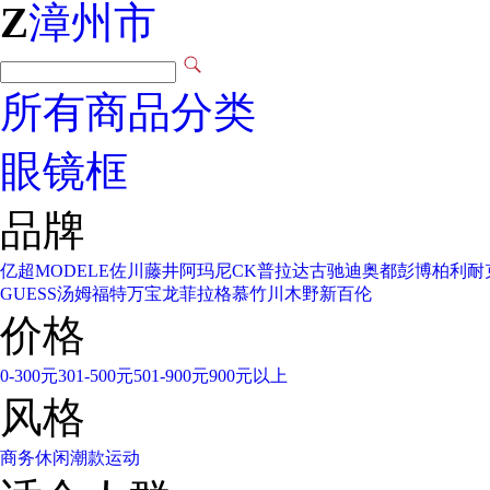
Z
漳州市
所有商品分类
眼镜框
品牌
亿超
MODELE
佐川藤井
阿玛尼
CK
普拉达
古驰
迪奥
都彭
博柏利
耐
GUESS
汤姆福特
万宝龙
菲拉格慕
竹川木野
新百伦
价格
0-300元
301-500元
501-900元
900元以上
风格
商务
休闲
潮款
运动