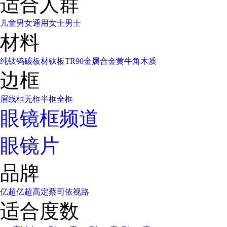
适合人群
儿童
男女通用
女士
男士
材料
纯钛
钨碳
板材
钛板
TR90
金属合金
黄牛角
木质
边框
眉线框
无框
半框
全框
眼镜框频道
眼镜片
品牌
亿超
亿超高定
蔡司
依视路
适合度数