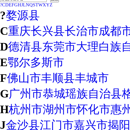
?
C
D
E
F
G
H
J
L
N
Q
S
T
W
X
Y
Z
?
婺源县
C
重庆
长兴县
长治市
成都
D
德清县
东莞市
大理白族
E
鄂尔多斯市
F
佛山市
丰顺县
丰城市
G
广州市
恭城瑶族自治县
H
杭州市
湖州市
怀化市
惠
J
金沙县
江门市
嘉兴市
揭