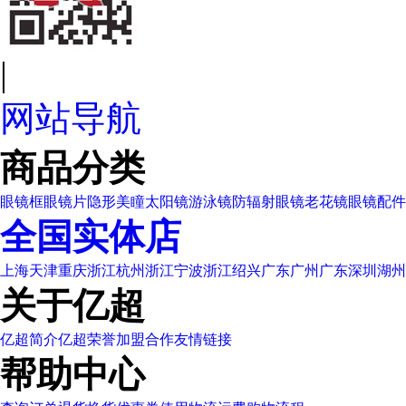
|
网站导航
商品分类
眼镜框
眼镜片
隐形美瞳
太阳镜
游泳镜
防辐射眼镜
老花镜
眼镜配件
全国实体店
上海
天津
重庆
浙江杭州
浙江宁波
浙江绍兴
广东广州
广东深圳
湖州
关于亿超
亿超简介
亿超荣誉
加盟合作
友情链接
帮助中心