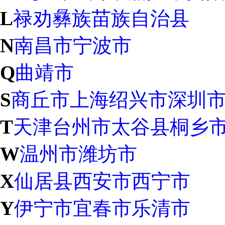
L
禄劝彝族苗族自治县
N
南昌市
宁波市
Q
曲靖市
S
商丘市
上海
绍兴市
深圳
T
天津
台州市
太谷县
桐乡
W
温州市
潍坊市
X
仙居县
西安市
西宁市
Y
伊宁市
宜春市
乐清市