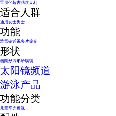
雷朋
亿超
古驰
欧克利
适合人群
通用
女士
男士
功能
滑雪镜
近视
夹片
偏光
形状
椭圆形
方形
蛤蟆镜
太阳镜频道
游泳产品
功能分类
儿童
平光
近视