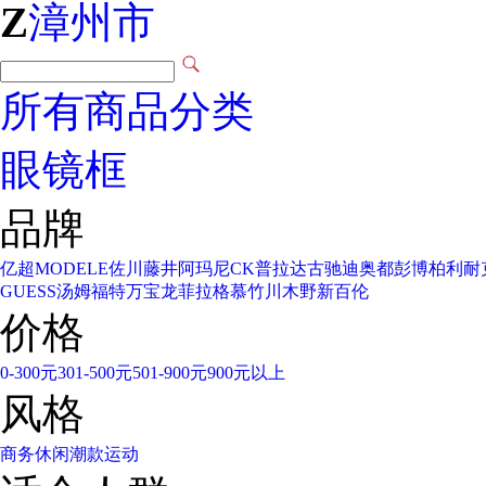
Z
漳州市
所有商品分类
眼镜框
品牌
亿超
MODELE
佐川藤井
阿玛尼
CK
普拉达
古驰
迪奥
都彭
博柏利
耐
GUESS
汤姆福特
万宝龙
菲拉格慕
竹川木野
新百伦
价格
0-300元
301-500元
501-900元
900元以上
风格
商务
休闲
潮款
运动