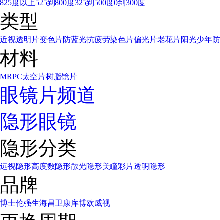
825度以上
525到800度
325到500度
0到300度
类型
近视透明片
变色片
防蓝光
抗疲劳
染色片
偏光片
老花片
阳光少年
防
材料
MR
PC太空片
树脂镜片
眼镜片频道
隐形眼镜
隐形分类
远视隐形
高度数隐形
散光隐形
美瞳彩片
透明隐形
品牌
博士伦
强生
海昌
卫康
库博
欧威视