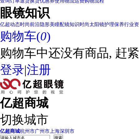
查询订单
退货换货
优惠券使用
物流运费
购物流程
眼镜知识
亿超动态
时尚前沿
隐形美瞳
配镜知识
时尚太阳镜
护理保养
行业资
购物车(
0
)
购物车中还没有商品, 赶紧
登录
|
注册
亿超商城
切换城市
亿超商城
杭州市
广州市
上海
深圳市
搜索