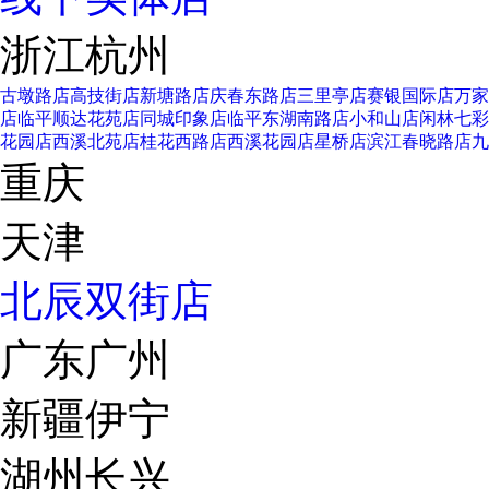
浙江杭州
古墩路店
高技街店
新塘路店
庆春东路店
三里亭店
赛银国际店
万家
店
临平顺达花苑店
同城印象店
临平东湖南路店
小和山店
闲林七彩
花园店
西溪北苑店
桂花西路店
西溪花园店
星桥店
滨江春晓路店
九
重庆
天津
北辰双街店
广东广州
新疆伊宁
湖州长兴