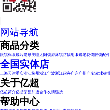
|
网站导航
商品分类
眼镜框
眼镜片
隐形美瞳
太阳镜
游泳镜
防辐射眼镜
老花镜
眼镜配件
全国实体店
上海
天津
重庆
浙江杭州
浙江宁波
浙江绍兴
广东广州
广东深圳
湖州
关于亿超
亿超简介
亿超荣誉
加盟合作
友情链接
帮助中心