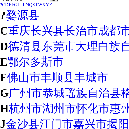
?
C
D
E
F
G
H
J
L
N
Q
S
T
W
X
Y
Z
?
婺源县
C
重庆
长兴县
长治市
成都
D
德清县
东莞市
大理白族
E
鄂尔多斯市
F
佛山市
丰顺县
丰城市
G
广州市
恭城瑶族自治县
H
杭州市
湖州市
怀化市
惠
J
金沙县
江门市
嘉兴市
揭