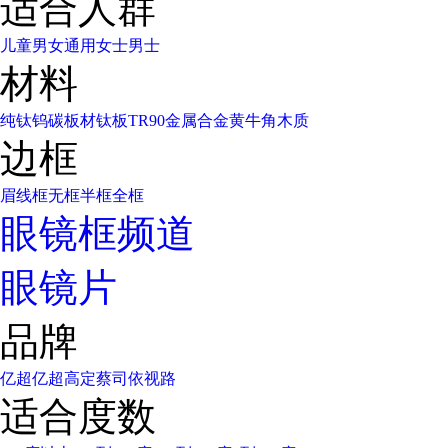
适合人群
儿童
男女通用
女士
男士
材料
纯钛
钨碳
板材
钛板
TR90
金属合金
黄牛角
木质
边框
眉线框
无框
半框
全框
眼镜框频道
眼镜片
品牌
亿超
亿超高定
蔡司
依视路
适合度数