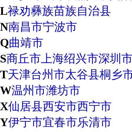
L
禄劝彝族苗族自治县
N
南昌市
宁波市
Q
曲靖市
S
商丘市
上海
绍兴市
深圳
T
天津
台州市
太谷县
桐乡
W
温州市
潍坊市
X
仙居县
西安市
西宁市
Y
伊宁市
宜春市
乐清市