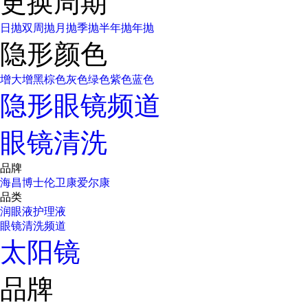
更换周期
日抛
双周抛
月抛
季抛
半年抛
年抛
隐形颜色
增大增黑
棕色
灰色
绿色
紫色
蓝色
隐形眼镜频道
眼镜清洗
品牌
海昌
博士伦
卫康
爱尔康
品类
润眼液
护理液
眼镜清洗频道
太阳镜
品牌