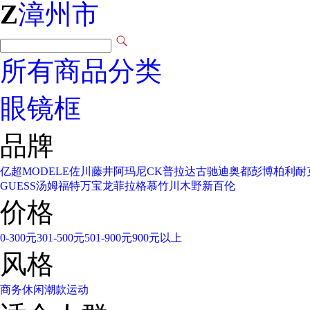
Z
漳州市
所有商品分类
眼镜框
品牌
亿超
MODELE
佐川藤井
阿玛尼
CK
普拉达
古驰
迪奥
都彭
博柏利
耐
GUESS
汤姆福特
万宝龙
菲拉格慕
竹川木野
新百伦
价格
0-300元
301-500元
501-900元
900元以上
风格
商务
休闲
潮款
运动