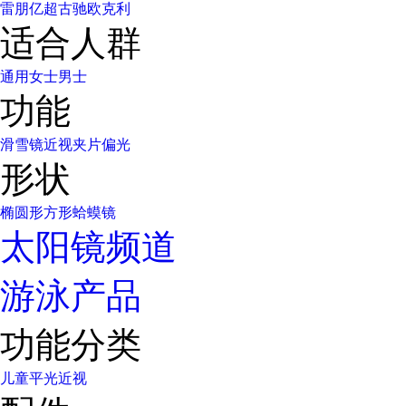
雷朋
亿超
古驰
欧克利
适合人群
通用
女士
男士
功能
滑雪镜
近视
夹片
偏光
形状
椭圆形
方形
蛤蟆镜
太阳镜频道
游泳产品
功能分类
儿童
平光
近视