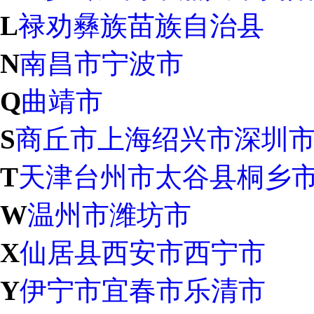
L
禄劝彝族苗族自治县
N
南昌市
宁波市
Q
曲靖市
S
商丘市
上海
绍兴市
深圳
T
天津
台州市
太谷县
桐乡
W
温州市
潍坊市
X
仙居县
西安市
西宁市
Y
伊宁市
宜春市
乐清市