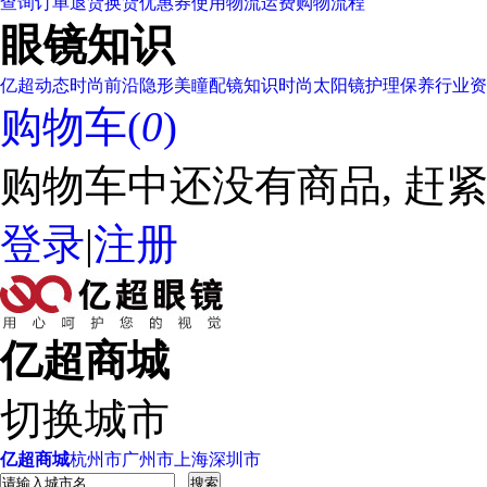
查询订单
退货换货
优惠券使用
物流运费
购物流程
眼镜知识
亿超动态
时尚前沿
隐形美瞳
配镜知识
时尚太阳镜
护理保养
行业资
购物车(
0
)
购物车中还没有商品, 赶紧
登录
|
注册
亿超商城
切换城市
亿超商城
杭州市
广州市
上海
深圳市
搜索