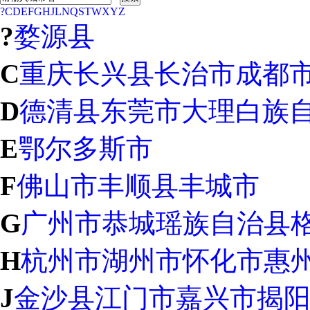
?
C
D
E
F
G
H
J
L
N
Q
S
T
W
X
Y
Z
?
婺源县
C
重庆
长兴县
长治市
成都
D
德清县
东莞市
大理白族
E
鄂尔多斯市
F
佛山市
丰顺县
丰城市
G
广州市
恭城瑶族自治县
H
杭州市
湖州市
怀化市
惠
J
金沙县
江门市
嘉兴市
揭