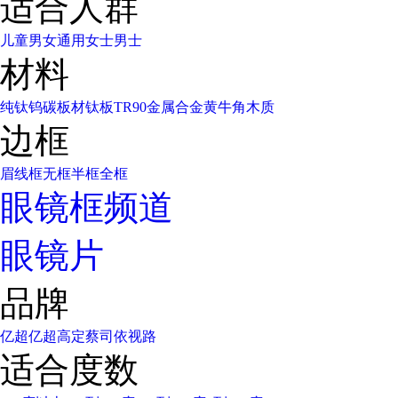
适合人群
儿童
男女通用
女士
男士
材料
纯钛
钨碳
板材
钛板
TR90
金属合金
黄牛角
木质
边框
眉线框
无框
半框
全框
眼镜框频道
眼镜片
品牌
亿超
亿超高定
蔡司
依视路
适合度数