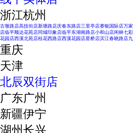
浙江杭州
古墩路店
高技街店
新塘路店
庆春东路店
三里亭店
赛银国际店
万家
店
临平顺达花苑店
同城印象店
临平东湖南路店
小和山店
闲林七彩
花园店
西溪北苑店
桂花西路店
西溪花园店
星桥店
滨江春晓路店
九
重庆
天津
北辰双街店
广东广州
新疆伊宁
湖州长兴