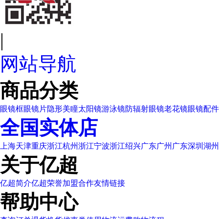
|
网站导航
商品分类
眼镜框
眼镜片
隐形美瞳
太阳镜
游泳镜
防辐射眼镜
老花镜
眼镜配件
全国实体店
上海
天津
重庆
浙江杭州
浙江宁波
浙江绍兴
广东广州
广东深圳
湖州
关于亿超
亿超简介
亿超荣誉
加盟合作
友情链接
帮助中心