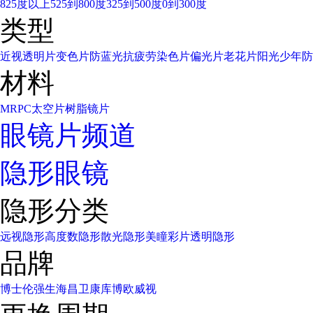
825度以上
525到800度
325到500度
0到300度
类型
近视透明片
变色片
防蓝光
抗疲劳
染色片
偏光片
老花片
阳光少年
防
材料
MR
PC太空片
树脂镜片
眼镜片频道
隐形眼镜
隐形分类
远视隐形
高度数隐形
散光隐形
美瞳彩片
透明隐形
品牌
博士伦
强生
海昌
卫康
库博
欧威视