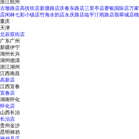
浙江杭州
古墩路店
高技街店
新塘路店
庆春东路店
三里亭店
赛银国际店
万家
店
闲林七彩小镇店
竹海水韵店
永庆路店
临平汀雨路店
翡翠城店
桃
重庆
天津
北辰双街店
广东广州
新疆伊宁
湖州长兴
湖州德清
浙江湖州
江西南昌
高新店
江西宜春
宜春店
湖南怀化
怀化店
山西长治
长治店
贵州金沙
昆明禄劝
禄劝县店