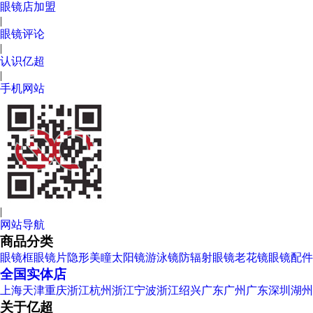
眼镜店加盟
|
眼镜评论
|
认识亿超
|
手机网站
|
网站导航
商品分类
眼镜框
眼镜片
隐形美瞳
太阳镜
游泳镜
防辐射眼镜
老花镜
眼镜配件
全国实体店
上海
天津
重庆
浙江杭州
浙江宁波
浙江绍兴
广东广州
广东深圳
湖州
关于亿超