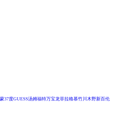
蒙
37度
GUESS
汤姆福特
万宝龙
菲拉格慕
竹川木野
新百伦