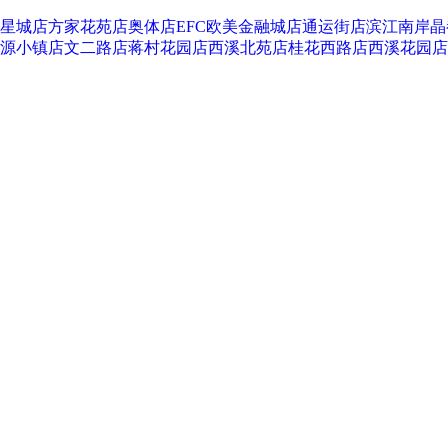
星城店
方家花苑店
奥体店
EFC欧美金融城店
通运街店
滨江南岸晶
源小镇店
文二路店
蒋村花园店
西溪北苑店
桂花西路店
西溪花园店