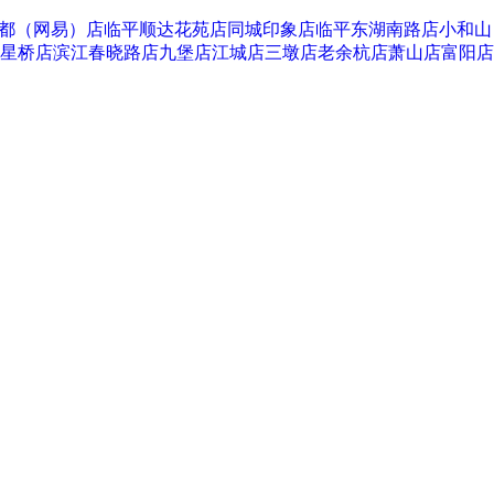
都（网易）店
临平顺达花苑店
同城印象店
临平东湖南路店
小和山
星桥店
滨江春晓路店
九堡店
江城店
三墩店
老余杭店
萧山店
富阳店