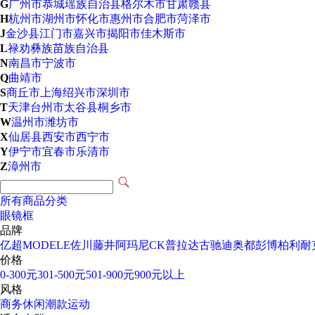
G
广州市
恭城瑶族自治县
格尔木市
甘肃
赣县
H
杭州市
湖州市
怀化市
惠州市
合肥市
菏泽市
J
金沙县
江门市
嘉兴市
揭阳市
佳木斯市
L
禄劝彝族苗族自治县
N
南昌市
宁波市
Q
曲靖市
S
商丘市
上海
绍兴市
深圳市
T
天津
台州市
太谷县
桐乡市
W
温州市
潍坊市
X
仙居县
西安市
西宁市
Y
伊宁市
宜春市
乐清市
Z
漳州市
所有商品分类
眼镜框
品牌
亿超
MODELE
佐川藤井
阿玛尼
CK
普拉达
古驰
迪奥
都彭
博柏利
耐
价格
0-300元
301-500元
501-900元
900元以上
风格
商务
休闲
潮款
运动