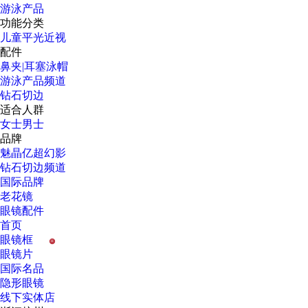
游泳产品
功能分类
儿童
平光
近视
配件
鼻夹|耳塞
泳帽
游泳产品频道
钻石切边
适合人群
女士
男士
品牌
魅晶
亿超
幻影
钻石切边频道
国际品牌
老花镜
眼镜配件
首页
眼镜框
H
眼镜片
国际名品
隐形眼镜
线下实体店