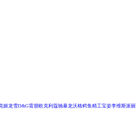
克
姬龙雪
D&G
雷朋
欧克利
蔻驰
暴龙
沃格
鳄鱼
精工
宝姿
李维斯
派丽