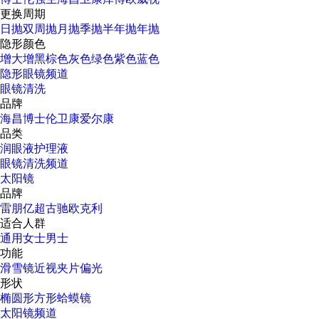
更换周期
日抛
双周抛
月抛
季抛
半年抛
年抛
隐形颜色
增大增黑
棕色
灰色
绿色
紫色
蓝色
隐形眼镜频道
眼镜清洗
品牌
海昌
博士伦
卫康
爱尔康
品类
润眼液
护理液
眼镜清洗频道
太阳镜
品牌
雷朋
亿超
古驰
欧克利
适合人群
通用
女士
男士
功能
滑雪镜
近视
夹片
偏光
形状
椭圆形
方形
蛤蟆镜
太阳镜频道