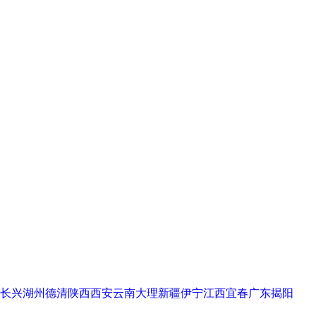
长兴
湖州德清
陕西西安
云南大理
新疆伊宁
江西宜春
广东揭阳