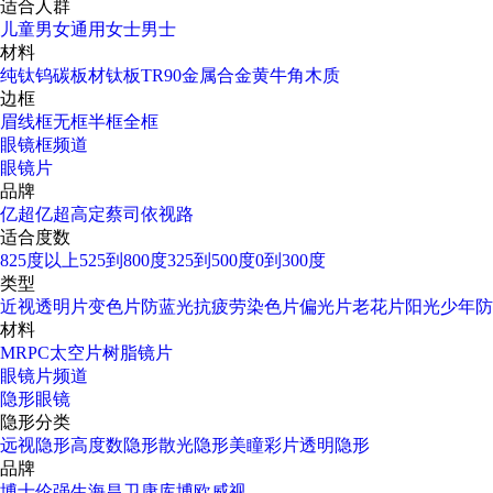
适合人群
儿童
男女通用
女士
男士
材料
纯钛
钨碳
板材
钛板
TR90
金属合金
黄牛角
木质
边框
眉线框
无框
半框
全框
眼镜框频道
眼镜片
品牌
亿超
亿超高定
蔡司
依视路
适合度数
825度以上
525到800度
325到500度
0到300度
类型
近视透明片
变色片
防蓝光
抗疲劳
染色片
偏光片
老花片
阳光少年
防
材料
MR
PC太空片
树脂镜片
眼镜片频道
隐形眼镜
隐形分类
远视隐形
高度数隐形
散光隐形
美瞳彩片
透明隐形
品牌
博士伦
强生
海昌
卫康
库博
欧威视