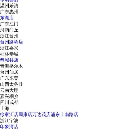
温州乐清
广东惠州
东湖店
广东江门
河南商丘
浙江台州
台州路桥店
浙江嘉兴
桂林恭城
恭城县店
青海格尔木
台州仙居
广东东莞
山西太谷县
云南大理
嘉兴桐乡
四川成都
上海
徐家汇店
周康店
万达茂店
浦东上南路店
浙江宁波
印象湾店