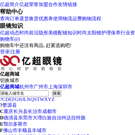
亿超简介
亿超荣誉
加盟合作
友情链接
帮助中心
查询订单
退货换货
优惠券使用
物流运费
购物流程
眼镜知识
亿超动态
时尚前沿
隐形美瞳
配镜知识
时尚太阳镜
护理保养
行业资
购物车(
0
)
购物车中还没有商品, 赶紧选购吧!
登录
|
注册
亿超商城
切换城市
亿超商城
杭州市
广州市
上海
深圳市
搜索
?
C
D
E
F
G
H
J
L
N
Q
S
T
W
X
Y
Z
?
婺源县
C
重庆
长兴县
长治市
成都市
D
德清县
东莞市
大理白族自治州
达拉特旗
E
鄂尔多斯市
F
佛山市
丰顺县
丰城市