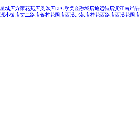
星城店
方家花苑店
奥体店
EFC欧美金融城店
通运街店
滨江南岸晶
源小镇店
文二路店
蒋村花园店
西溪北苑店
桂花西路店
西溪花园店