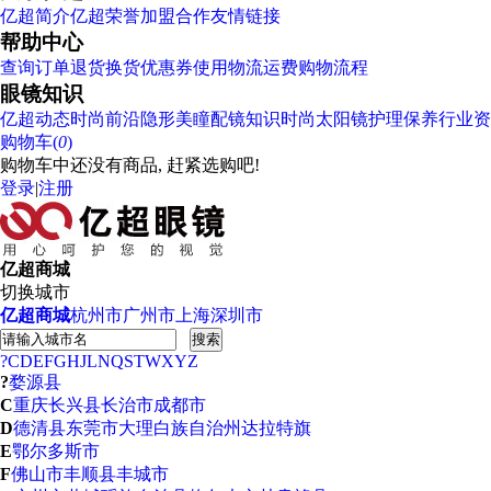
亿超简介
亿超荣誉
加盟合作
友情链接
帮助中心
查询订单
退货换货
优惠券使用
物流运费
购物流程
眼镜知识
亿超动态
时尚前沿
隐形美瞳
配镜知识
时尚太阳镜
护理保养
行业资
购物车(
0
)
购物车中还没有商品, 赶紧选购吧!
登录
|
注册
亿超商城
切换城市
亿超商城
杭州市
广州市
上海
深圳市
搜索
?
C
D
E
F
G
H
J
L
N
Q
S
T
W
X
Y
Z
?
婺源县
C
重庆
长兴县
长治市
成都市
D
德清县
东莞市
大理白族自治州
达拉特旗
E
鄂尔多斯市
F
佛山市
丰顺县
丰城市