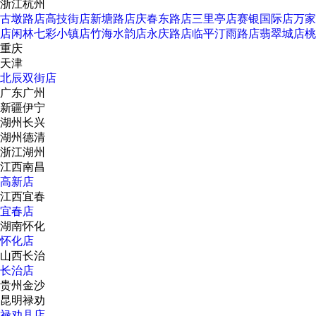
浙江杭州
古墩路店
高技街店
新塘路店
庆春东路店
三里亭店
赛银国际店
万家
店
闲林七彩小镇店
竹海水韵店
永庆路店
临平汀雨路店
翡翠城店
桃
重庆
天津
北辰双街店
广东广州
新疆伊宁
湖州长兴
湖州德清
浙江湖州
江西南昌
高新店
江西宜春
宜春店
湖南怀化
怀化店
山西长治
长治店
贵州金沙
昆明禄劝
禄劝县店