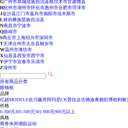
G
广州市
恭城瑶族自治县
格尔木市
甘肃
赣县
H
杭州市
湖州市
怀化市
惠州市
合肥市
菏泽市
J
金沙县
江门市
嘉兴市
揭阳市
佳木斯市
L
禄劝彝族苗族自治县
N
南昌市
宁波市
Q
曲靖市
S
商丘市
上海
绍兴市
深圳市
T
天津
台州市
太谷县
桐乡市
W
温州市
潍坊市
X
仙居县
西安市
西宁市
Y
伊宁市
宜春市
乐清市
Z
漳州市
所有商品分类
眼镜框
品牌
亿超
MODELE
佐川藤井
阿玛尼
CK
普拉达
古驰
迪奥
都彭
博柏利
耐
价格
0-300元
301-500元
501-900元
900元以上
风格
商务
休闲
潮款
运动