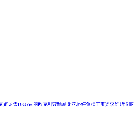
克
姬龙雪
D&G
雷朋
欧克利
蔻驰
暴龙
沃格
鳄鱼
精工
宝姿
李维斯
派丽