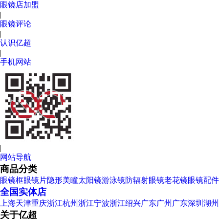
眼镜店加盟
|
眼镜评论
|
认识亿超
|
手机网站
|
网站导航
商品分类
眼镜框
眼镜片
隐形美瞳
太阳镜
游泳镜
防辐射眼镜
老花镜
眼镜配件
全国实体店
上海
天津
重庆
浙江杭州
浙江宁波
浙江绍兴
广东广州
广东深圳
湖州
关于亿超