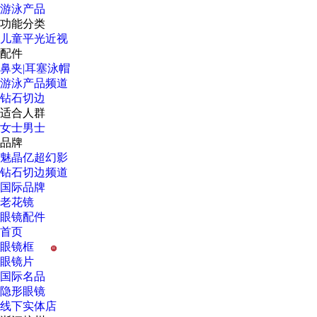
游泳产品
功能分类
儿童
平光
近视
配件
鼻夹|耳塞
泳帽
游泳产品频道
钻石切边
适合人群
女士
男士
品牌
魅晶
亿超
幻影
钻石切边频道
国际品牌
老花镜
眼镜配件
首页
眼镜框
H
眼镜片
国际名品
隐形眼镜
线下实体店