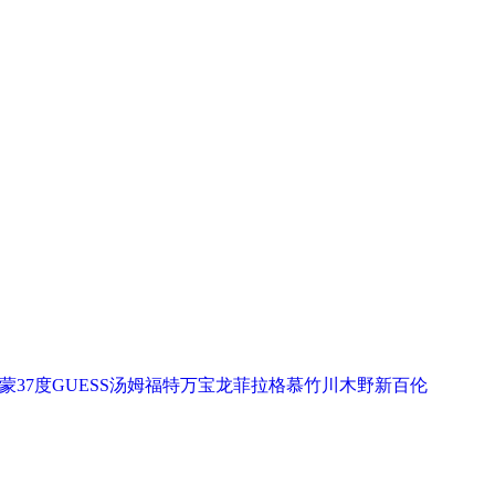
蒙
37度
GUESS
汤姆福特
万宝龙
菲拉格慕
竹川木野
新百伦