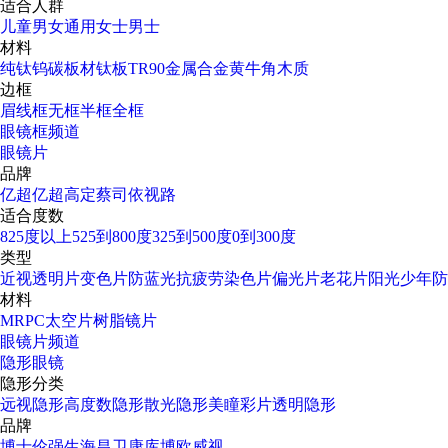
适合人群
儿童
男女通用
女士
男士
材料
纯钛
钨碳
板材
钛板
TR90
金属合金
黄牛角
木质
边框
眉线框
无框
半框
全框
眼镜框频道
眼镜片
品牌
亿超
亿超高定
蔡司
依视路
适合度数
825度以上
525到800度
325到500度
0到300度
类型
近视透明片
变色片
防蓝光
抗疲劳
染色片
偏光片
老花片
阳光少年
防
材料
MR
PC太空片
树脂镜片
眼镜片频道
隐形眼镜
隐形分类
远视隐形
高度数隐形
散光隐形
美瞳彩片
透明隐形
品牌
博士伦
强生
海昌
卫康
库博
欧威视