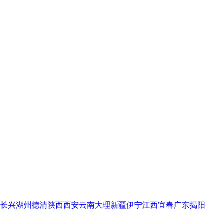
长兴
湖州德清
陕西西安
云南大理
新疆伊宁
江西宜春
广东揭阳