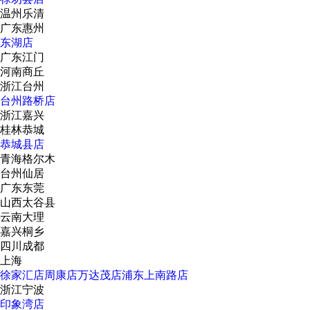
温州乐清
广东惠州
东湖店
广东江门
河南商丘
浙江台州
台州路桥店
浙江嘉兴
桂林恭城
恭城县店
青海格尔木
台州仙居
广东东莞
山西太谷县
云南大理
嘉兴桐乡
四川成都
上海
徐家汇店
周康店
万达茂店
浦东上南路店
浙江宁波
印象湾店