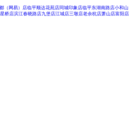
都（网易）店
临平顺达花苑店
同城印象店
临平东湖南路店
小和山
星桥店
滨江春晓路店
九堡店
江城店
三墩店
老余杭店
萧山店
富阳店