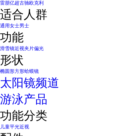
雷朋
亿超
古驰
欧克利
适合人群
通用
女士
男士
功能
滑雪镜
近视
夹片
偏光
形状
椭圆形
方形
蛤蟆镜
太阳镜频道
游泳产品
功能分类
儿童
平光
近视