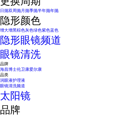
更换周期
日抛
双周抛
月抛
季抛
半年抛
年抛
隐形颜色
增大增黑
棕色
灰色
绿色
紫色
蓝色
隐形眼镜频道
眼镜清洗
品牌
海昌
博士伦
卫康
爱尔康
品类
润眼液
护理液
眼镜清洗频道
太阳镜
品牌