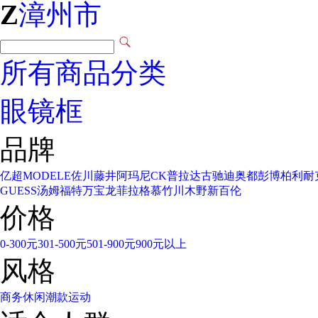
Z
漳州市
所有商品分类
眼镜框
品牌
亿超
MODELE
佐川藤井
阿玛尼
CK
普拉达
古驰
迪奥
都彭
博柏利
耐
GUESS
汤姆福特
万宝龙
菲拉格慕
竹川木野
新百伦
价格
0-300元
301-500元
501-900元
900元以上
风格
商务
休闲
潮款
运动