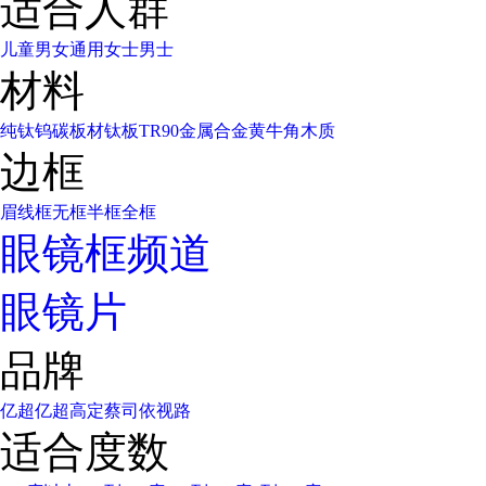
适合人群
儿童
男女通用
女士
男士
材料
纯钛
钨碳
板材
钛板
TR90
金属合金
黄牛角
木质
边框
眉线框
无框
半框
全框
眼镜框频道
眼镜片
品牌
亿超
亿超高定
蔡司
依视路
适合度数