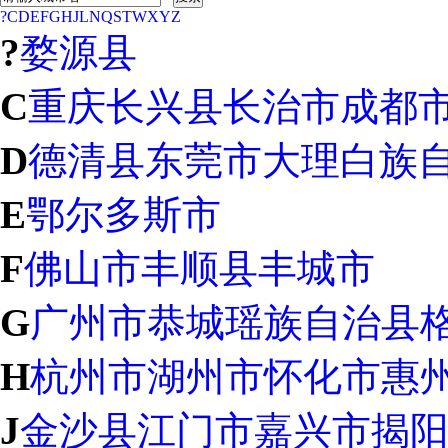
?
C
D
E
F
G
H
J
L
N
Q
S
T
W
X
Y
Z
?
婺源县
C
重庆
长兴县
长治市
成都
D
德清县
东莞市
大理白族
E
鄂尔多斯市
F
佛山市
丰顺县
丰城市
G
广州市
恭城瑶族自治县
H
杭州市
湖州市
怀化市
惠
J
金沙县
江门市
嘉兴市
揭