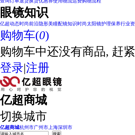
查询订单
退货换货
优惠券使用
物流运费
购物流程
眼镜知识
亿超动态
时尚前沿
隐形美瞳
配镜知识
时尚太阳镜
护理保养
行业资
购物车(
0
)
购物车中还没有商品, 赶紧
登录
|
注册
亿超商城
切换城市
亿超商城
杭州市
广州市
上海
深圳市
搜索