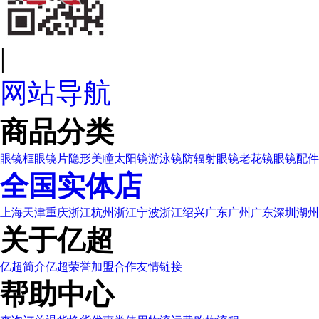
|
网站导航
商品分类
眼镜框
眼镜片
隐形美瞳
太阳镜
游泳镜
防辐射眼镜
老花镜
眼镜配件
全国实体店
上海
天津
重庆
浙江杭州
浙江宁波
浙江绍兴
广东广州
广东深圳
湖州
关于亿超
亿超简介
亿超荣誉
加盟合作
友情链接
帮助中心