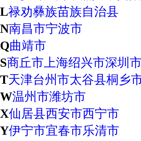
L
禄劝彝族苗族自治县
N
南昌市
宁波市
Q
曲靖市
S
商丘市
上海
绍兴市
深圳
T
天津
台州市
太谷县
桐乡
W
温州市
潍坊市
X
仙居县
西安市
西宁市
Y
伊宁市
宜春市
乐清市