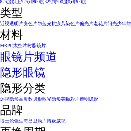
825度以上
525到800度
325到500度
0到300度
类型
近视透明片
变色片
防蓝光
抗疲劳
染色片
偏光片
老花片
阳光少年
防
材料
MR
PC太空片
树脂镜片
眼镜片频道
隐形眼镜
隐形分类
远视隐形
高度数隐形
散光隐形
美瞳彩片
透明隐形
品牌
博士伦
强生
海昌
卫康
库博
欧威视