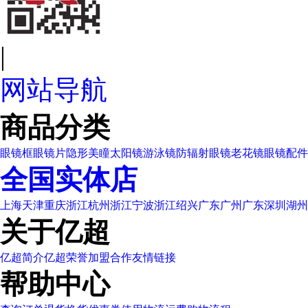
|
网站导航
商品分类
眼镜框
眼镜片
隐形美瞳
太阳镜
游泳镜
防辐射眼镜
老花镜
眼镜配件
全国实体店
上海
天津
重庆
浙江杭州
浙江宁波
浙江绍兴
广东广州
广东深圳
湖州
关于亿超
亿超简介
亿超荣誉
加盟合作
友情链接
帮助中心