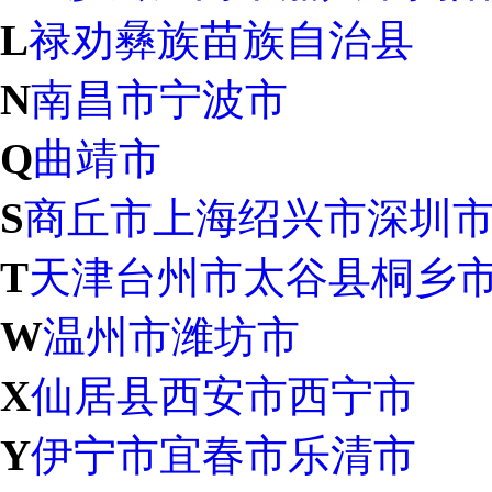
L
禄劝彝族苗族自治县
N
南昌市
宁波市
Q
曲靖市
S
商丘市
上海
绍兴市
深圳
T
天津
台州市
太谷县
桐乡
W
温州市
潍坊市
X
仙居县
西安市
西宁市
Y
伊宁市
宜春市
乐清市