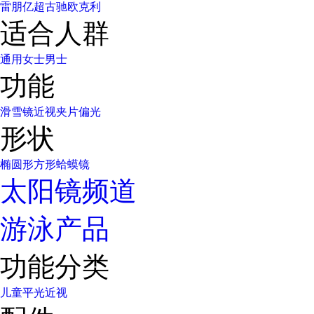
雷朋
亿超
古驰
欧克利
适合人群
通用
女士
男士
功能
滑雪镜
近视
夹片
偏光
形状
椭圆形
方形
蛤蟆镜
太阳镜频道
游泳产品
功能分类
儿童
平光
近视