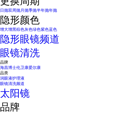
更换周期
日抛
双周抛
月抛
季抛
半年抛
年抛
隐形颜色
增大增黑
棕色
灰色
绿色
紫色
蓝色
隐形眼镜频道
眼镜清洗
品牌
海昌
博士伦
卫康
爱尔康
品类
润眼液
护理液
眼镜清洗频道
太阳镜
品牌