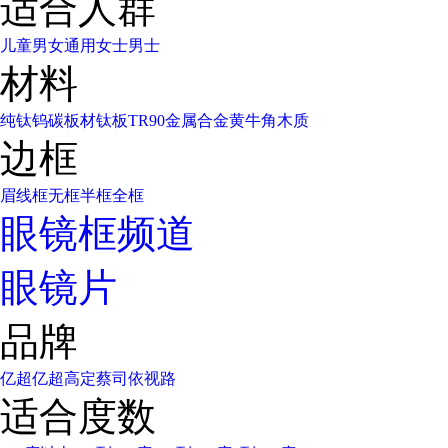
适合人群
儿童
男女通用
女士
男士
材料
纯钛
钨碳
板材
钛板
TR90
金属合金
黄牛角
木质
边框
眉线框
无框
半框
全框
眼镜框频道
眼镜片
品牌
亿超
亿超高定
蔡司
依视路
适合度数