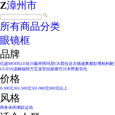
Z
漳州市
所有商品分类
眼镜框
品牌
亿超
MODELE
佐川藤井
阿玛尼
CK
普拉达
古驰
迪奥
都彭
博柏利
耐
GUESS
汤姆福特
万宝龙
菲拉格慕
竹川木野
新百伦
价格
0-300元
301-500元
501-900元
900元以上
风格
商务
休闲
潮款
运动