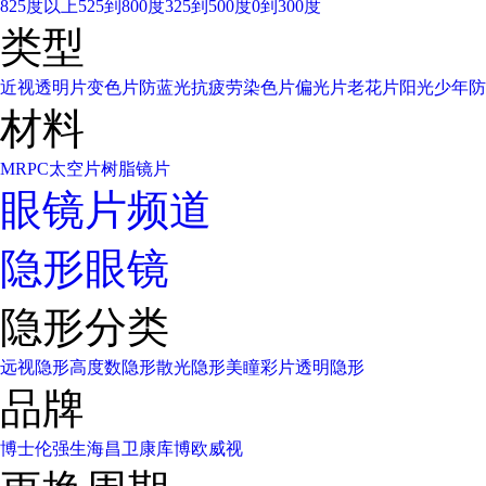
825度以上
525到800度
325到500度
0到300度
类型
近视透明片
变色片
防蓝光
抗疲劳
染色片
偏光片
老花片
阳光少年
防
材料
MR
PC太空片
树脂镜片
眼镜片频道
隐形眼镜
隐形分类
远视隐形
高度数隐形
散光隐形
美瞳彩片
透明隐形
品牌
博士伦
强生
海昌
卫康
库博
欧威视