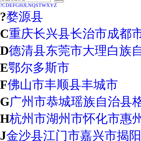
?
C
D
E
F
G
H
J
L
N
Q
S
T
W
X
Y
Z
?
婺源县
C
重庆
长兴县
长治市
成都
D
德清县
东莞市
大理白族
E
鄂尔多斯市
F
佛山市
丰顺县
丰城市
G
广州市
恭城瑶族自治县
H
杭州市
湖州市
怀化市
惠
J
金沙县
江门市
嘉兴市
揭