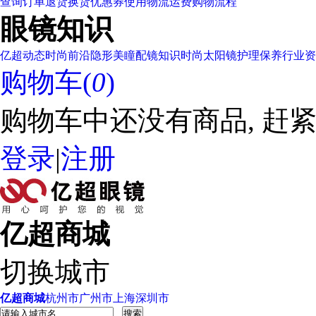
查询订单
退货换货
优惠券使用
物流运费
购物流程
眼镜知识
亿超动态
时尚前沿
隐形美瞳
配镜知识
时尚太阳镜
护理保养
行业资
购物车(
0
)
购物车中还没有商品, 赶紧
登录
|
注册
亿超商城
切换城市
亿超商城
杭州市
广州市
上海
深圳市
搜索