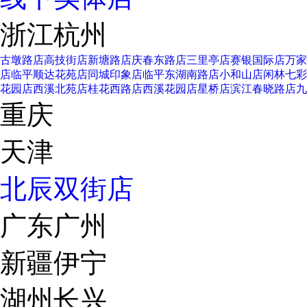
浙江杭州
古墩路店
高技街店
新塘路店
庆春东路店
三里亭店
赛银国际店
万家
店
临平顺达花苑店
同城印象店
临平东湖南路店
小和山店
闲林七彩
花园店
西溪北苑店
桂花西路店
西溪花园店
星桥店
滨江春晓路店
九
重庆
天津
北辰双街店
广东广州
新疆伊宁
湖州长兴