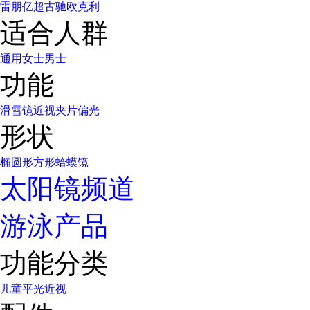
雷朋
亿超
古驰
欧克利
适合人群
通用
女士
男士
功能
滑雪镜
近视
夹片
偏光
形状
椭圆形
方形
蛤蟆镜
太阳镜频道
游泳产品
功能分类
儿童
平光
近视