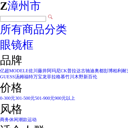
Z
漳州市
所有商品分类
眼镜框
品牌
亿超
MODELE
佐川藤井
阿玛尼
CK
普拉达
古驰
迪奥
都彭
博柏利
耐
GUESS
汤姆福特
万宝龙
菲拉格慕
竹川木野
新百伦
价格
0-300元
301-500元
501-900元
900元以上
风格
商务
休闲
潮款
运动