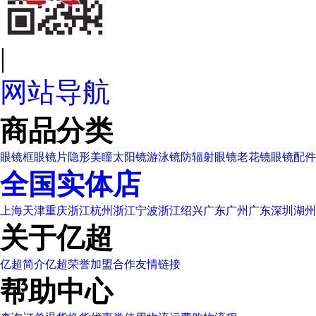
|
网站导航
商品分类
眼镜框
眼镜片
隐形美瞳
太阳镜
游泳镜
防辐射眼镜
老花镜
眼镜配件
全国实体店
上海
天津
重庆
浙江杭州
浙江宁波
浙江绍兴
广东广州
广东深圳
湖州
关于亿超
亿超简介
亿超荣誉
加盟合作
友情链接
帮助中心