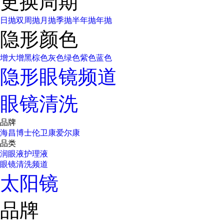
更换周期
日抛
双周抛
月抛
季抛
半年抛
年抛
隐形颜色
增大增黑
棕色
灰色
绿色
紫色
蓝色
隐形眼镜频道
眼镜清洗
品牌
海昌
博士伦
卫康
爱尔康
品类
润眼液
护理液
眼镜清洗频道
太阳镜
品牌