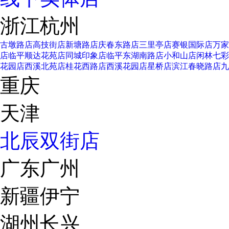
浙江杭州
古墩路店
高技街店
新塘路店
庆春东路店
三里亭店
赛银国际店
万家
店
临平顺达花苑店
同城印象店
临平东湖南路店
小和山店
闲林七彩
花园店
西溪北苑店
桂花西路店
西溪花园店
星桥店
滨江春晓路店
九
重庆
天津
北辰双街店
广东广州
新疆伊宁
湖州长兴