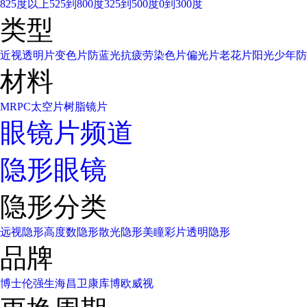
825度以上
525到800度
325到500度
0到300度
类型
近视透明片
变色片
防蓝光
抗疲劳
染色片
偏光片
老花片
阳光少年
防
材料
MR
PC太空片
树脂镜片
眼镜片频道
隐形眼镜
隐形分类
远视隐形
高度数隐形
散光隐形
美瞳彩片
透明隐形
品牌
博士伦
强生
海昌
卫康
库博
欧威视