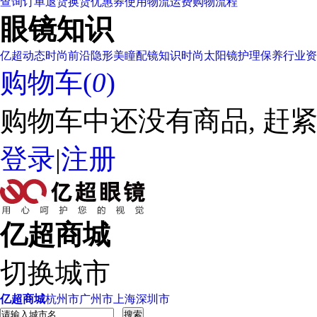
查询订单
退货换货
优惠券使用
物流运费
购物流程
眼镜知识
亿超动态
时尚前沿
隐形美瞳
配镜知识
时尚太阳镜
护理保养
行业资
购物车(
0
)
购物车中还没有商品, 赶紧
登录
|
注册
亿超商城
切换城市
亿超商城
杭州市
广州市
上海
深圳市
搜索