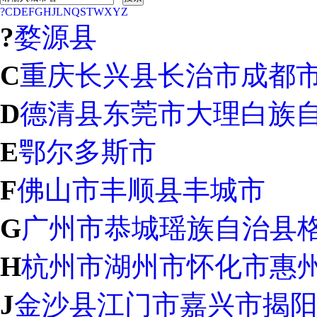
?
C
D
E
F
G
H
J
L
N
Q
S
T
W
X
Y
Z
?
婺源县
C
重庆
长兴县
长治市
成都
D
德清县
东莞市
大理白族
E
鄂尔多斯市
F
佛山市
丰顺县
丰城市
G
广州市
恭城瑶族自治县
H
杭州市
湖州市
怀化市
惠
J
金沙县
江门市
嘉兴市
揭