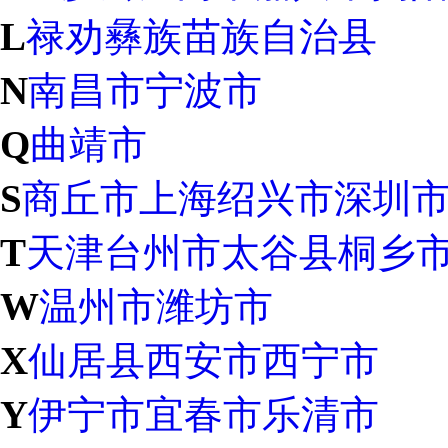
L
禄劝彝族苗族自治县
N
南昌市
宁波市
Q
曲靖市
S
商丘市
上海
绍兴市
深圳
T
天津
台州市
太谷县
桐乡
W
温州市
潍坊市
X
仙居县
西安市
西宁市
Y
伊宁市
宜春市
乐清市