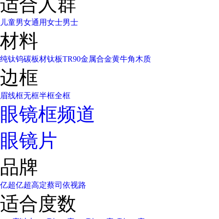
适合人群
儿童
男女通用
女士
男士
材料
纯钛
钨碳
板材
钛板
TR90
金属合金
黄牛角
木质
边框
眉线框
无框
半框
全框
眼镜框频道
眼镜片
品牌
亿超
亿超高定
蔡司
依视路
适合度数