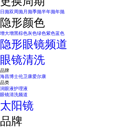
更换周期
日抛
双周抛
月抛
季抛
半年抛
年抛
隐形颜色
增大增黑
棕色
灰色
绿色
紫色
蓝色
隐形眼镜频道
眼镜清洗
品牌
海昌
博士伦
卫康
爱尔康
品类
润眼液
护理液
眼镜清洗频道
太阳镜
品牌