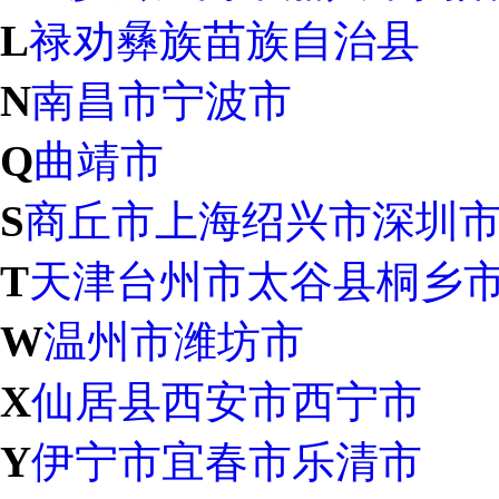
L
禄劝彝族苗族自治县
N
南昌市
宁波市
Q
曲靖市
S
商丘市
上海
绍兴市
深圳
T
天津
台州市
太谷县
桐乡
W
温州市
潍坊市
X
仙居县
西安市
西宁市
Y
伊宁市
宜春市
乐清市