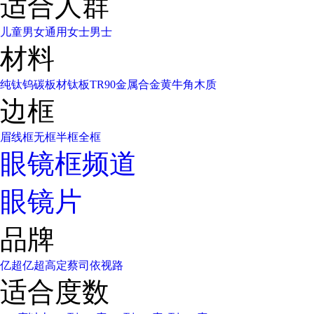
适合人群
儿童
男女通用
女士
男士
材料
纯钛
钨碳
板材
钛板
TR90
金属合金
黄牛角
木质
边框
眉线框
无框
半框
全框
眼镜框频道
眼镜片
品牌
亿超
亿超高定
蔡司
依视路
适合度数