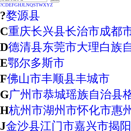
?
C
D
E
F
G
H
J
L
N
Q
S
T
W
X
Y
Z
?
婺源县
C
重庆
长兴县
长治市
成都
D
德清县
东莞市
大理白族
E
鄂尔多斯市
F
佛山市
丰顺县
丰城市
G
广州市
恭城瑶族自治县
H
杭州市
湖州市
怀化市
惠
J
金沙县
江门市
嘉兴市
揭