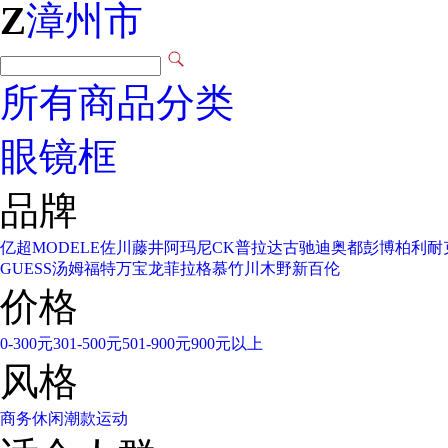
Z
漳州市
所有商品分类
眼镜框
品牌
亿超
MODELE
佐川藤井
阿玛尼
CK
普拉达
古驰
迪奥
都彭
博柏利
耐
GUESS
汤姆福特
万宝龙
菲拉格慕
竹川木野
新百伦
价格
0-300元
301-500元
501-900元
900元以上
风格
商务
休闲
潮款
运动