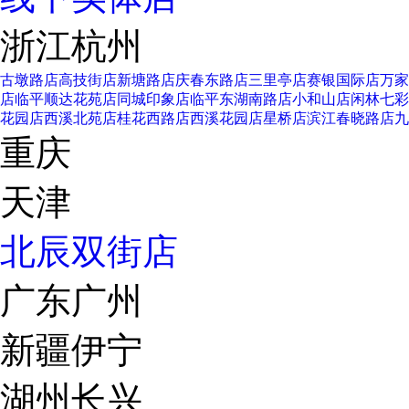
浙江杭州
古墩路店
高技街店
新塘路店
庆春东路店
三里亭店
赛银国际店
万家
店
临平顺达花苑店
同城印象店
临平东湖南路店
小和山店
闲林七彩
花园店
西溪北苑店
桂花西路店
西溪花园店
星桥店
滨江春晓路店
九
重庆
天津
北辰双街店
广东广州
新疆伊宁
湖州长兴