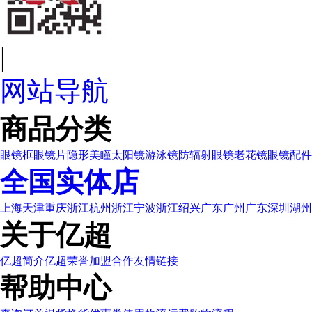
|
网站导航
商品分类
眼镜框
眼镜片
隐形美瞳
太阳镜
游泳镜
防辐射眼镜
老花镜
眼镜配件
全国实体店
上海
天津
重庆
浙江杭州
浙江宁波
浙江绍兴
广东广州
广东深圳
湖州
关于亿超
亿超简介
亿超荣誉
加盟合作
友情链接
帮助中心