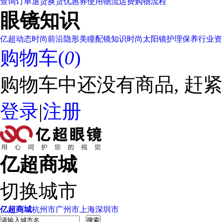
查询订单
退货换货
优惠券使用
物流运费
购物流程
眼镜知识
亿超动态
时尚前沿
隐形美瞳
配镜知识
时尚太阳镜
护理保养
行业资
购物车(
0
)
购物车中还没有商品, 赶紧
登录
|
注册
亿超商城
切换城市
亿超商城
杭州市
广州市
上海
深圳市
搜索