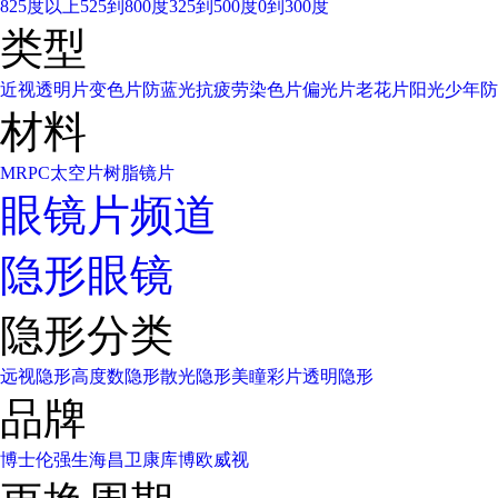
825度以上
525到800度
325到500度
0到300度
类型
近视透明片
变色片
防蓝光
抗疲劳
染色片
偏光片
老花片
阳光少年
防
材料
MR
PC太空片
树脂镜片
眼镜片频道
隐形眼镜
隐形分类
远视隐形
高度数隐形
散光隐形
美瞳彩片
透明隐形
品牌
博士伦
强生
海昌
卫康
库博
欧威视