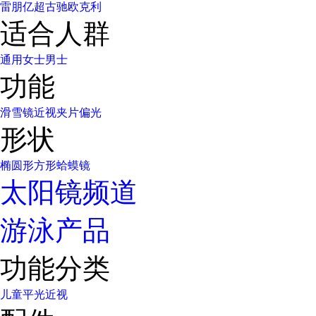
雷朋
亿超
古驰
欧克利
适合人群
通用
女士
男士
功能
滑雪镜
近视
夹片
偏光
形状
椭圆形
方形
蛤蟆镜
太阳镜频道
游泳产品
功能分类
儿童
平光
近视