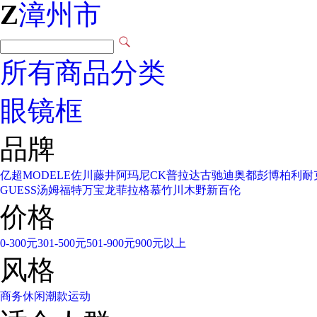
Z
漳州市
所有商品分类
眼镜框
品牌
亿超
MODELE
佐川藤井
阿玛尼
CK
普拉达
古驰
迪奥
都彭
博柏利
耐
GUESS
汤姆福特
万宝龙
菲拉格慕
竹川木野
新百伦
价格
0-300元
301-500元
501-900元
900元以上
风格
商务
休闲
潮款
运动