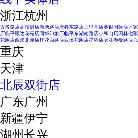
浙江杭州
古墩路店
高技街店
新塘路店
庆春东路店
三里亭店
赛银国际店
万家
店
临平顺达花苑店
同城印象店
临平东湖南路店
小和山店
闲林七彩
花园店
西溪北苑店
桂花西路店
西溪花园店
星桥店
滨江春晓路店
九
重庆
天津
北辰双街店
广东广州
新疆伊宁
湖州长兴