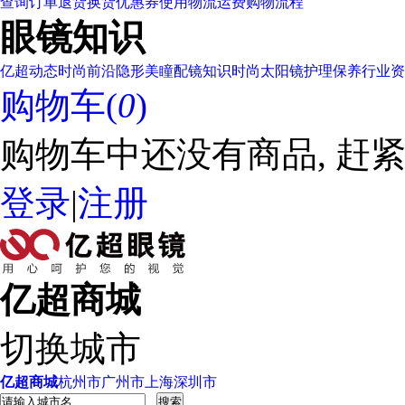
查询订单
退货换货
优惠券使用
物流运费
购物流程
眼镜知识
亿超动态
时尚前沿
隐形美瞳
配镜知识
时尚太阳镜
护理保养
行业资
购物车(
0
)
购物车中还没有商品, 赶紧
登录
|
注册
亿超商城
切换城市
亿超商城
杭州市
广州市
上海
深圳市
搜索