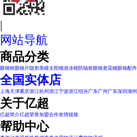
|
网站导航
商品分类
眼镜框
眼镜片
隐形美瞳
太阳镜
游泳镜
防辐射眼镜
老花镜
眼镜配件
全国实体店
上海
天津
重庆
浙江杭州
浙江宁波
浙江绍兴
广东广州
广东深圳
湖州
关于亿超
亿超简介
亿超荣誉
加盟合作
友情链接
帮助中心