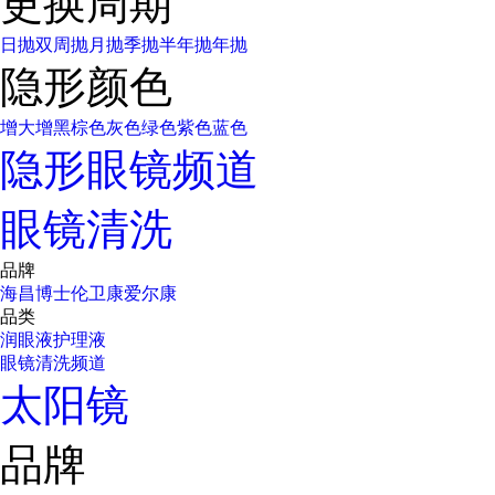
更换周期
日抛
双周抛
月抛
季抛
半年抛
年抛
隐形颜色
增大增黑
棕色
灰色
绿色
紫色
蓝色
隐形眼镜频道
眼镜清洗
品牌
海昌
博士伦
卫康
爱尔康
品类
润眼液
护理液
眼镜清洗频道
太阳镜
品牌