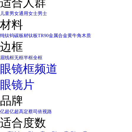
适合人群
儿童
男女通用
女士
男士
材料
纯钛
钨碳
板材
钛板
TR90
金属合金
黄牛角
木质
边框
眉线框
无框
半框
全框
眼镜框频道
眼镜片
品牌
亿超
亿超高定
蔡司
依视路
适合度数