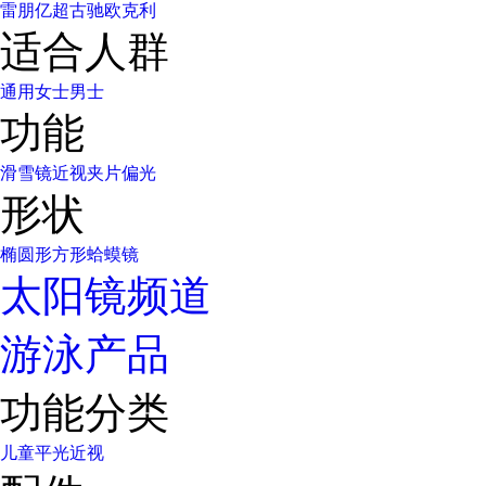
雷朋
亿超
古驰
欧克利
适合人群
通用
女士
男士
功能
滑雪镜
近视
夹片
偏光
形状
椭圆形
方形
蛤蟆镜
太阳镜频道
游泳产品
功能分类
儿童
平光
近视