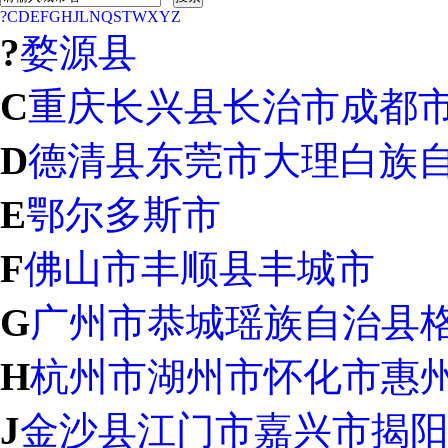
?
C
D
E
F
G
H
J
L
N
Q
S
T
W
X
Y
Z
?
婺源县
C
重庆
长兴县
长治市
成都
D
德清县
东莞市
大理白族
E
鄂尔多斯市
F
佛山市
丰顺县
丰城市
G
广州市
恭城瑶族自治县
H
杭州市
湖州市
怀化市
惠
J
金沙县
江门市
嘉兴市
揭