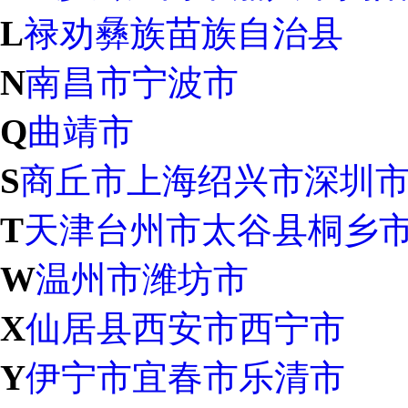
L
禄劝彝族苗族自治县
N
南昌市
宁波市
Q
曲靖市
S
商丘市
上海
绍兴市
深圳
T
天津
台州市
太谷县
桐乡
W
温州市
潍坊市
X
仙居县
西安市
西宁市
Y
伊宁市
宜春市
乐清市