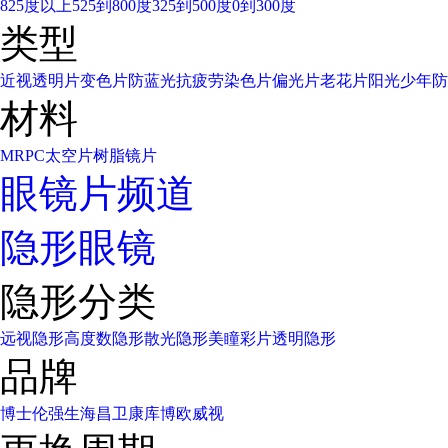
825度以上
525到800度
325到500度
0到300度
类型
近视透明片
变色片
防蓝光
抗疲劳
染色片
偏光片
老花片
阳光少年
防
材料
MR
PC太空片
树脂镜片
眼镜片频道
隐形眼镜
隐形分类
远视隐形
高度数隐形
散光隐形
美瞳彩片
透明隐形
品牌
博士伦
强生
海昌
卫康
库博
欧威视